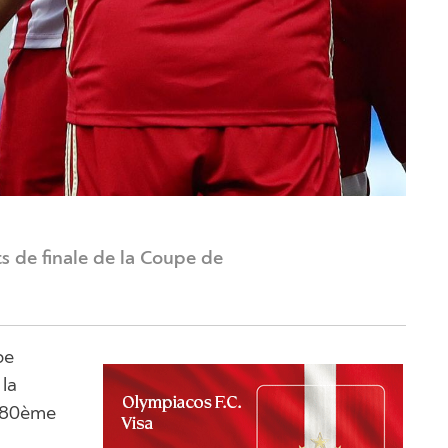
s de finale de la Coupe de
pe
la
a 80ème