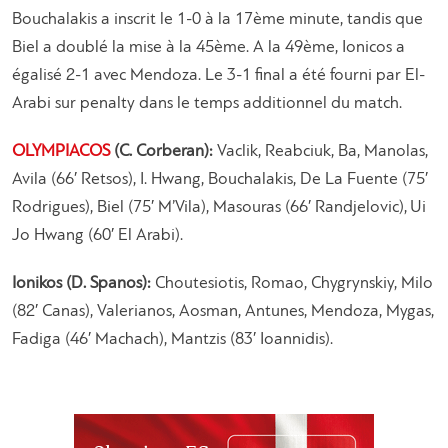
Bouchalakis a inscrit le 1-0 à la 17ème minute, tandis que
Biel a doublé la mise à la 45ème. A la 49ème, Ionicos a
égalisé 2-1 avec Mendoza. Le 3-1 final a été fourni par El-
Arabi sur penalty dans le temps additionnel du match.
OLYMPIACOS
(C. Corberan):
Vaclik, Reabciuk, Ba, Manolas,
Avila (66′ Retsos), I. Hwang, Bouchalakis, De La Fuente (75′
Rodrigues), Biel (75′ M’Vila), Masouras (66′ Randjelovic), Ui
Jo Hwang (60′ El Arabi).
Ionikos (D. Spanos):
Choutesiotis, Romao, Chygrynskiy, Milo
(82′ Canas), Valerianos, Aosman, Antunes, Mendoza, Mygas,
Fadiga (46′ Machach), Mantzis (83′ Ioannidis).