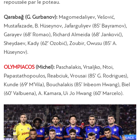
repoussée par le poteau.
Qarabağ (G. Gurbanov):
Magomedaliyev, Vešović,
Mustafazade, B. Hüseynov, Jafarguliyev (85′ Bayramov),
Garayev (68′ Romao), Richard Almeida (68′ Janković),
Sheydaev, Kady (62′ Ozobić), Zoubir, Owusu (85′ A.
Hüseynov).
OLYMPIACOS
(Michel):
Paschalakis, Vrsaljko, Ntoi,
Papastathopoulos, Reabciuk, Vrousai (85′ G. Rodrigues),
Kunde (69′ M’Vila), Bouchalakis (85′ Inbeom Hwang), Biel
(60′ Valbuena), A. Kamara, Ui Jo Hwang (60′ Marcelo).