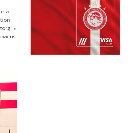
ur a
ation
torgi »
mpiacos