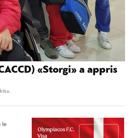
(CACCD) «Storgi» a appris
is».
 le