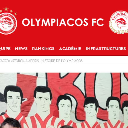
UIPE
NEWS
RANKINGS
ACADÉMIE
INFRASTRUCTURES
CCD) «STORGI» A APPRIS L’HISTOIRE DE L’OLYMPIACOS