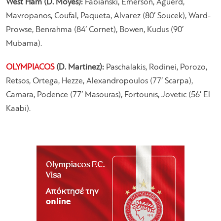
West Ham (D. Moyes):
Fabianski, Emerson, Aguerd,
Mavropanos, Coufal, Paqueta, Alvarez (80′ Soucek), Ward-
Prowse, Benrahma (84′ Cornet), Bowen, Kudus (90′
Mubama).
OLYMPIACOS
(D. Martinez):
Paschalakis, Rodinei, Porozo,
Retsos, Ortega, Hezze, Alexandropoulos (77′ Scarpa),
Camara, Podence (77′ Masouras), Fortounis, Jovetic (56′ El
Kaabi).