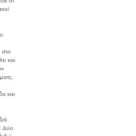
σε στ’
εκεί
ο.
ς στο
τι και
ην
ματς.
δο και
ξιά
! Δύο