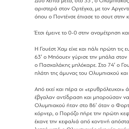
Δύο λεπτά μετά, στο 33′, ο Ολυμπιακό
αριστερά στον Ορτέγκα, με τον Αργεντι
όπου ο Ποντένσε έπιασε το σουτ στην 
Έτσι έμεινε το 0-0 στην αναμέτρηση κα
Η Γουέστ Χαμ είχε και πάλι πρώτη τις ε
63′ ο Μπόουεν γύρισε την μπάλα στον 
ο Πασχαλάκης μπλόκαρε. Στο 74′ ο Γου
πλάτη της άμυνας του Ολυμπιακού και 
Από εκεί και πέρα οι «ερυθρόλευκοι» 
έβγαλαν αντίδραση και μπορούσαν να 
Ολυμπιακού ήταν στο 86′ όταν ο Φορτ
κόρνερ, ο Πορόζο πήρε την πρώτη κεφ
έκανε την κεφαλιά από κοντινή απόστ