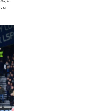
εξιά,
νει