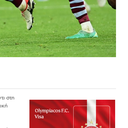
τι στη
τική