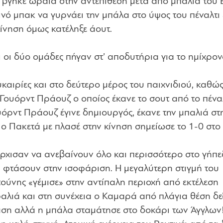
ς βγήκε ωραία στην αντεπίθεση μετά από μπαλιά του Έ
νό μπακ να γυρνάει την μπάλα στο ύψος του πέναλτι 
κίνηση όμως κατέληξε άουτ.
ι οι δύο ομάδες πήγαν στ’ αποδυτήρια για το ημίχρον
υκαιρίες και στο δεύτερο μέρος του παιχνιδιού, καθώ
Γουόρντ Πράουζ ο οποίος έκανε το σουτ από το πέναλ
όρντ Πράουζ έγινε δημιουργός, έκανε την μπαλιά στ
ο Πακετά με πλασέ στην κίνηση σημείωσε το 1-0 στο 
άρχισαν να ανεβαίνουν όλο και περισσότερο στο γήπε
φτάσουν στην ισοφάριση. Η μεγαλύτερη στιγμή του
ούνης «γέμισε» στην αντίπαλη περιοχή από εκτέλεση
αλιά και στη συνέχεια ο Καμαρά από πλάγια θέση δε
αση αλλά η μπάλα σταμάτησε στο δοκάρι των Άγγλων