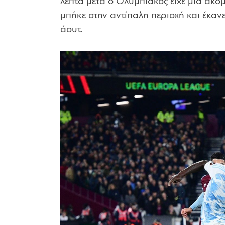
λεπτά μετά ο Ολυμπιακός είχε μία ακόμη
μπήκε στην αντίπαλη περιοχή και έκανε
άουτ.