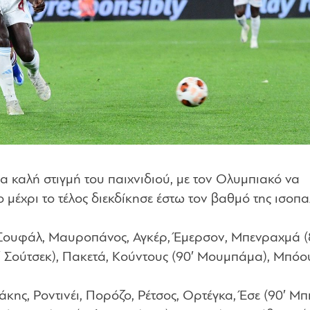
αία καλή στιγμή του παιχνιδιού, με τον Ολυμπιακό να
ο μέχρι το τέλος διεκδίκησε έστω τον βαθμό της ισοπα
Σουφάλ, Μαυροπάνος, Αγκέρ, Έμερσον, Μπενραχμά (
′ Σούτσεκ), Πακετά, Κούντους (90′ Μουμπάμα), Μπόου
ης, Ροντινέι, Πορόζο, Ρέτσος, Ορτέγκα, Έσε (90′ Μπι