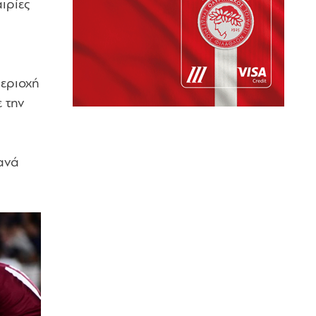
ιρίες
περιοχή
 την
ξανά