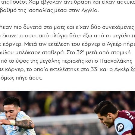
 της Γουέστ Χαμ έβγαλαν αντίδραση και είχαν τις ευκα
βαθμό της ισοπαλίας μέσα στην Αγγλία.
πήκαν πιο δυνατά στο ματς και είχαν δύο συνεχόμενες
ά έκανε το σουτ από πλάγια θέση έξω από τη μεγάλη 
ε κόρνερ. Μετά την εκτέλεση του κόρνερ ο Αγκέρ πήρε
ύλου μπλόκαρε σταθερά. Στο 32′ μετά από ατομική
από το ύψος της μεγάλης περιοχής και ο Πασχαλάκης
ε κόρνερ, το οποίο εκτελέστηκε στο 33′ και ο Αγκέρ 
 όμως πήγε άουτ.