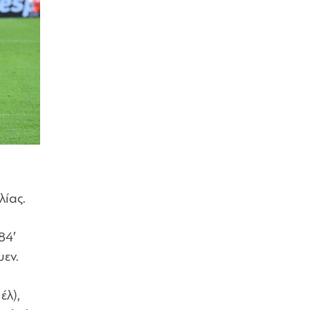
λίας.
84′
εν.
έλ),