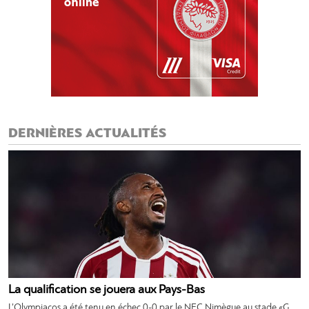
DERNIÈRES ACTUALITÉS
La qualification se jouera aux Pays-Bas
L’Olympiacos a été tenu en échec 0-0 par le NEC Nimègue au stade «G.