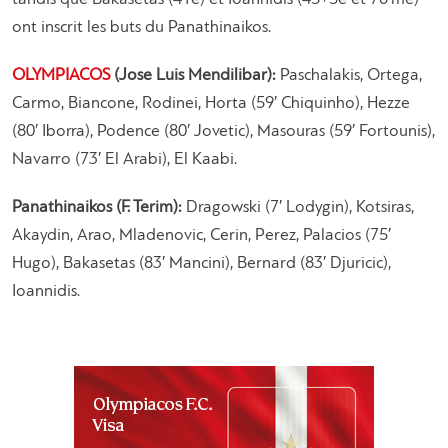
ont inscrit les buts du Panathinaikos.
OLYMPIACOS
(Jose Luis Mendilibar):
Paschalakis, Ortega,
Carmo, Biancone, Rodinei, Horta (59′ Chiquinho), Hezze
(80′ Iborra), Podence (80′ Jovetic), Masouras (59′ Fortounis),
Navarro (73′ El Arabi), El Kaabi.
Panathinaikos (F. Terim):
Dragowski (7′ Lodygin), Kotsiras,
Akaydin, Arao, Mladenovic, Cerin, Perez, Palacios (75′
Hugo), Bakasetas (83′ Mancini), Bernard (83′ Djuricic),
Ioannidis.