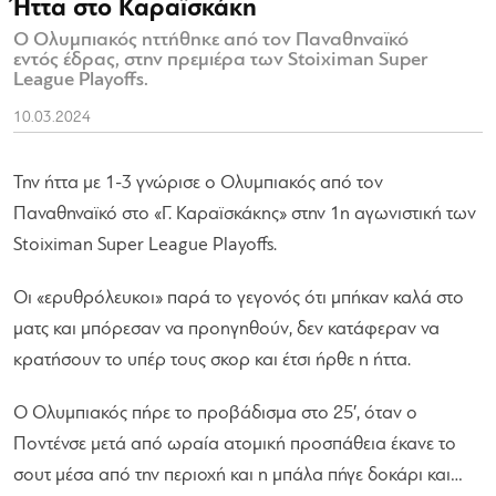
Ήττα στο Καραϊσκάκη
Ο Ολυμπιακός ηττήθηκε από τον Παναθηναϊκό
εντός έδρας, στην πρεμιέρα των Stoiximan Super
League Playoffs.
10.03.2024
Την ήττα με 1-3 γνώρισε ο Ολυμπιακός από τον
Παναθηναϊκό στο «Γ. Καραϊσκάκης» στην 1η αγωνιστική των
Stoiximan Super League Playoffs.
Οι «ερυθρόλευκοι» παρά το γεγονός ότι μπήκαν καλά στο
ματς και μπόρεσαν να προηγηθούν, δεν κατάφεραν να
κρατήσουν το υπέρ τους σκορ και έτσι ήρθε η ήττα.
Ο Ολυμπιακός πήρε το προβάδισμα στο 25′, όταν ο
Ποντένσε μετά από ωραία ατομική προσπάθεια έκανε το
σουτ μέσα από την περιοχή και η μπάλα πήγε δοκάρι και…