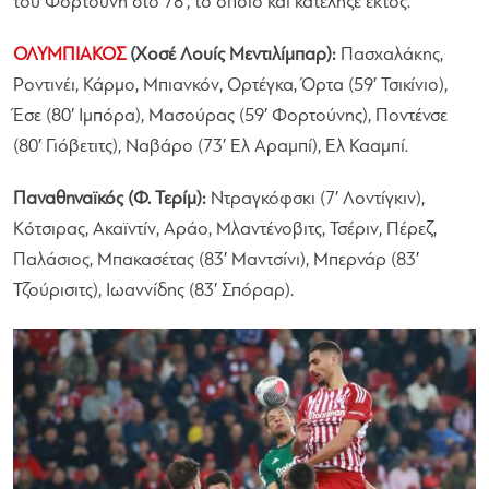
του Φορτούνη στο 78′, το οποίο και κατέληξε εκτός.
ΟΛΥΜΠΙΑΚΟΣ
(Χοσέ Λουίς Μεντιλίμπαρ):
Πασχαλάκης,
Ροντινέι, Κάρμο, Μπιανκόν, Ορτέγκα, Όρτα (59′ Τσικίνιο),
Έσε (80′ Ιμπόρα), Μασούρας (59′ Φορτούνης), Ποντένσε
(80′ Γιόβετιτς), Ναβάρο (73′ Ελ Αραμπί), Ελ Κααμπί.
Παναθηναϊκός (Φ. Τερίμ):
Ντραγκόφσκι (7′ Λοντίγκιν),
Κότσιρας, Ακαϊντίν, Αράο, Μλαντένοβιτς, Τσέριν, Πέρεζ,
Παλάσιος, Μπακασέτας (83′ Μαντσίνι), Μπερνάρ (83′
Τζούρισιτς), Ιωαννίδης (83′ Σπόραρ).