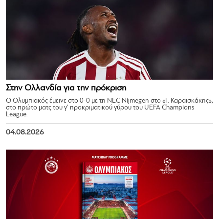
Στην Ολλανδία για την πρόκριση
Ο Ολυμπιακός έμεινε στο 0-0 με τη NEC Nijmegen στο «Γ. Καραϊσκάκης»,
στο πρώτο ματς του γ’ προκριματικού γύρου του UEFA Champions
League.
04.08.2026