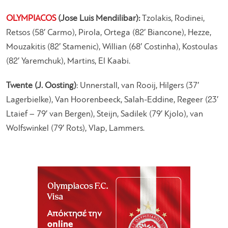
OLYMPIACOS
(Jose Luis Mendilibar):
Tzolakis, Rodinei,
Retsos (58′ Carmo), Pirola, Ortega (82′ Biancone), Hezze,
Mouzakitis (82′ Stamenic), Willian (68′ Costinha), Kostoulas
(82′ Yaremchuk), Martins, El Kaabi.
Twente (J. Oosting)
: Unnerstall, van Rooij, Hilgers (37′
Lagerbielke), Van Hoorenbeeck, Salah-Eddine, Regeer (23′
Ltaief – 79′ van Bergen), Steijn, Sadilek (79′ Kjolo), van
Wolfswinkel (79′ Rots), Vlap, Lammers.