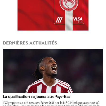
DERNIÈRES ACTUALITÉS
La qualification se jouera aux Pays-Bas
L’Olympiacos a été tenu en échec 0-0 par le NEC Nimègue au stade «G.