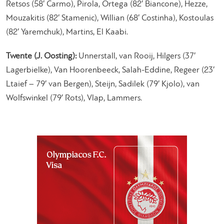
Retsos (58′ Carmo), Pirola, Ortega (82′ Biancone), Hezze,
Mouzakitis (82′ Stamenic), Willian (68′ Costinha), Kostoulas
(82′ Yaremchuk), Martins, El Kaabi.
Twente (J. Oosting):
Unnerstall, van Rooij, Hilgers (37′
Lagerbielke), Van Hoorenbeeck, Salah-Eddine, Regeer (23′
Ltaief – 79′ van Bergen), Steijn, Sadilek (79′ Kjolo), van
Wolfswinkel (79′ Rots), Vlap, Lammers.