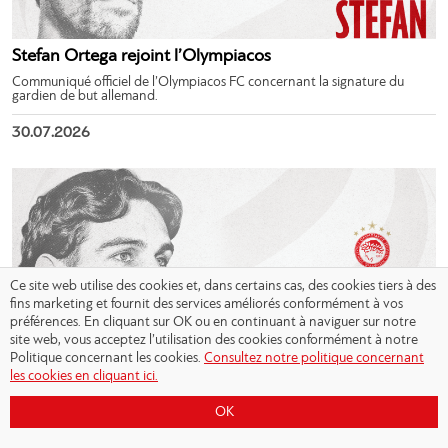
Stefan Ortega rejoint l’Olympiacos
Communiqué officiel de l’Olympiacos FC concernant la signature du
gardien de but allemand.
30.07.2026
Ce site web utilise des cookies et, dans certains cas, des cookies tiers à des
fins marketing et fournit des services améliorés conformément à vos
préférences. En cliquant sur OK ou en continuant à naviguer sur notre
site web, vous acceptez l’utilisation des cookies conformément à notre
Politique concernant les cookies.
Consultez notre politique concernant
Gustavo Sá rejoint l’Olympiacos
les cookies en cliquant ici.
Communiqué officiel de l’Olympiacos FC concernant la signature du
milieu offensif portugais.
OK
30.07.2026