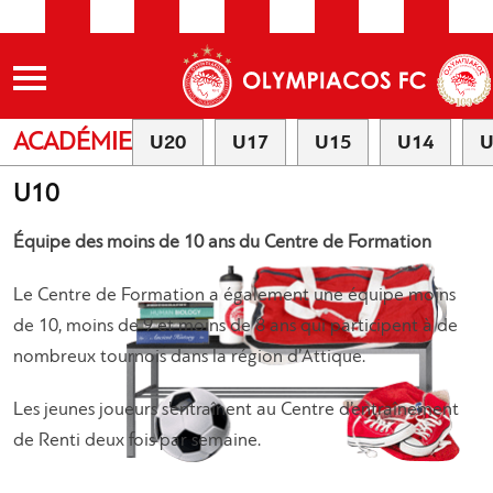
ACADÉMIE
U20
U17
U15
U14
U
U10
Équipe des moins de 10 ans du Centre de Formation
Le Centre de Formation a également une équipe moins
de 10, moins de 9 et moins de 8 ans qui participent à de
nombreux tournois dans la région d’Attique.
Les jeunes joueurs s’entraînent au Centre d’entraînement
de Renti deux fois par semaine.