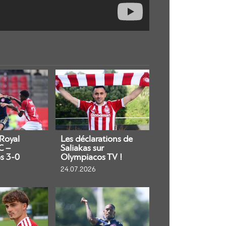
 Royal
Les déclarations de
C –
Saliakas sur
s 3-0
Olympiacos TV !
24.07.2026