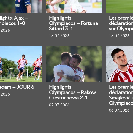
ights: Ajax –
Highlights:
Les premiè
piacos 1-0
Olympiacos – Fortuna
déclaratio
Sittard 3-1
sur Olympi
.2026
18.07.2026
18.07.2026
edam – JOUR 6
Highlights:
Les premiè
Olympiacos – Rakow
déclaratio
.2026
Czestochowa 2-1
Smajlović 
Olympiaco
07.07.2026
06.07.2026