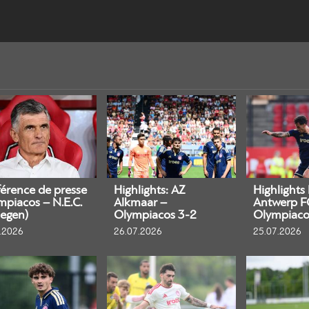
érence de presse
Highlights: AZ
Highlights
mpiacos – N.E.C.
Alkmaar –
Antwerp F
egen)
Olympiacos 3-2
Olympiaco
.2026
26.07.2026
25.07.2026