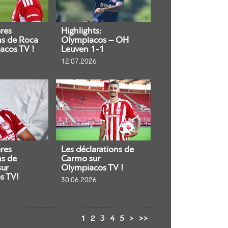
res
Highlights:
ns de Roca
Olympiacos – OH
acos TV !
Leuven 1-1
12.07.2026
res
Les déclarations de
ns de
Carmo sur
sur
Olympiacos TV !
s TV!
30.06.2026
1
2
3
4
5
>
>>