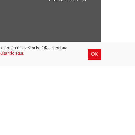
1
2
3
4
5
>
>>
us preferencias. Si pulsa OK o continúa
pulsando aquí.
OK