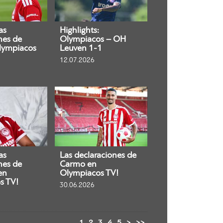
as
Highlights:
nes de
Olympiacos – OH
lympiacos
Leuven 1-1
12.07.2026
as
Las declaraciones de
nes de
Carmo en
en
Olympiacos TV!
s TV!
30.06.2026