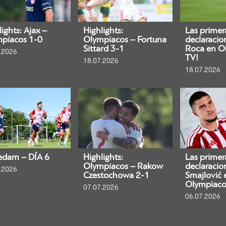
ights: Ajax –
Highlights:
Las primer
piacos 1-0
Olympiacos – Fortuna
declaracio
Sittard 3-1
Roca en O
.2026
TV!
18.07.2026
18.07.2026
edam – DÍA 6
Highlights:
Las primer
Olympiacos – Rakow
declaracio
.2026
Czestochowa 2-1
Smajlović 
Olympiaco
07.07.2026
06.07.2026