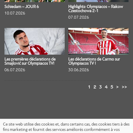
Schiedam – JOUR 6
Highlights: Olympiacos – Rakow
Czestochowa 2-1
10.07.2026
07.07.2026
Les premières déclarations de
Les déclarations de Carmo sur
Smajlović sur Olympiacos TV!
Olympiacos TV !
06.07.2026
30.06.2026
1
2
3
4
5
>
>>
Ce site web utilise des cookies et, dans certains cas, des cookies tiers à des
fins marketing et fournit des services améliorés conformément à vos