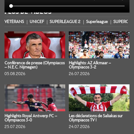
PLUS DE VIDÉOS
VÉTÉRANS
UNICEF
SUPERLEAGUE 2
Superleague
SUPERCOU
Conférence de presse (Olympiacos
Highlights: AZ Alkmaar –
– N.E.C. Nijmegen)
Olympiacos 3-2
05.08.2026
26.07.2026
Highlights Royal Antwerp FC –
Les déclarations de Saliakas sur
Olympiacos 3-0
Olympiacos TV !
25.07.2026
24.07.2026