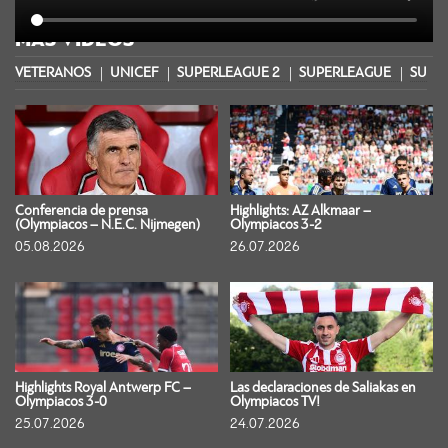
MÁS VIDEOS
VETERANOS
UNICEF
SUPERLEAGUE 2
SUPERLEAGUE
SUPER
Conferencia de prensa
Highlights: AZ Alkmaar –
(Olympiacos – N.E.C. Nijmegen)
Olympiacos 3-2
05.08.2026
26.07.2026
Highlights Royal Antwerp FC –
Las declaraciones de Saliakas en
Olympiacos 3-0
Olympiacos TV!
25.07.2026
24.07.2026