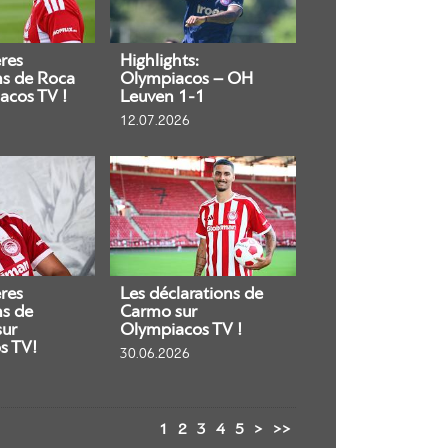
res
Highlights:
ns de Roca
Olympiacos – OH
acos TV !
Leuven 1-1
12.07.2026
res
Les déclarations de
ns de
Carmo sur
sur
Olympiacos TV !
s TV!
30.06.2026
1
2
3
4
5
>
>>