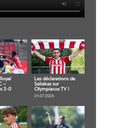
 Royal
Les déclarations de
C –
Saliakas sur
s 3-0
Olympiacos TV !
24.07.2026