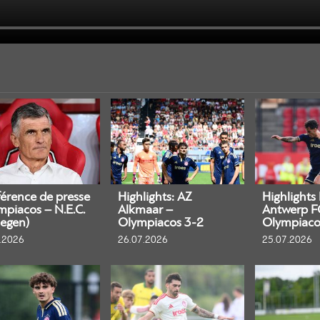
érence de presse
Highlights: AZ
Highlights
mpiacos – N.E.C.
Alkmaar –
Antwerp F
egen)
Olympiacos 3-2
Olympiaco
.2026
26.07.2026
25.07.2026