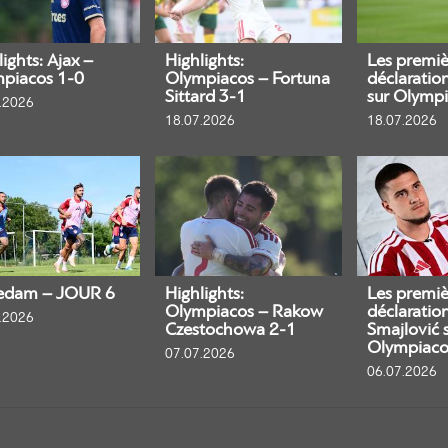
ights: Ajax –
Highlights:
Les premiè
piacos 1-0
Olympiacos – Fortuna
déclaratio
Sittard 3-1
sur Olympi
.2026
18.07.2026
18.07.2026
edam – JOUR 6
Highlights:
Les premiè
Olympiacos – Rakow
déclaratio
.2026
Czestochowa 2-1
Smajlović 
Olympiaco
07.07.2026
06.07.2026