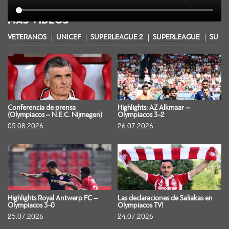
MÁS VIDEOS
VETERANOS
UNICEF
SUPERLEAGUE 2
SUPERLEAGUE
SUPER
Conferencia de prensa
Highlights: AZ Alkmaar –
(Olympiacos – N.E.C. Nijmegen)
Olympiacos 3-2
05.08.2026
26.07.2026
Highlights Royal Antwerp FC –
Las declaraciones de Saliakas en
Olympiacos 3-0
Olympiacos TV!
25.07.2026
24.07.2026