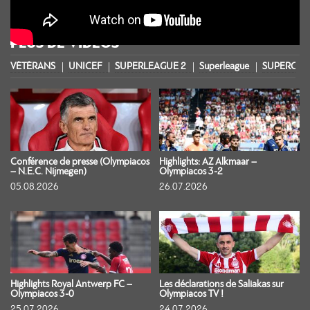
PLUS DE VIDÉOS
VÉTÉRANS
UNICEF
SUPERLEAGUE 2
Superleague
SUPERCOU
Conférence de presse (Olympiacos
Highlights: AZ Alkmaar –
– N.E.C. Nijmegen)
Olympiacos 3-2
05.08.2026
26.07.2026
Highlights Royal Antwerp FC –
Les déclarations de Saliakas sur
Olympiacos 3-0
Olympiacos TV !
25.07.2026
24.07.2026