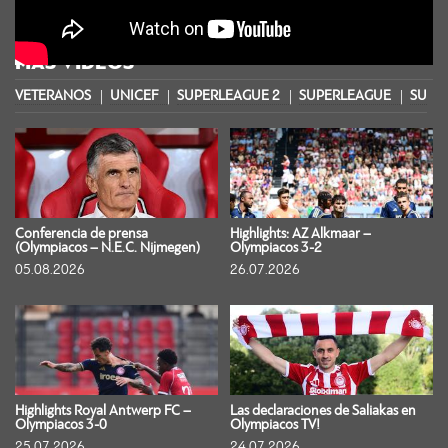
MÁS VIDEOS
VETERANOS
UNICEF
SUPERLEAGUE 2
SUPERLEAGUE
SUPER
Conferencia de prensa
Highlights: AZ Alkmaar –
(Olympiacos – N.E.C. Nijmegen)
Olympiacos 3-2
05.08.2026
26.07.2026
Highlights Royal Antwerp FC –
Las declaraciones de Saliakas en
Olympiacos 3-0
Olympiacos TV!
25.07.2026
24.07.2026