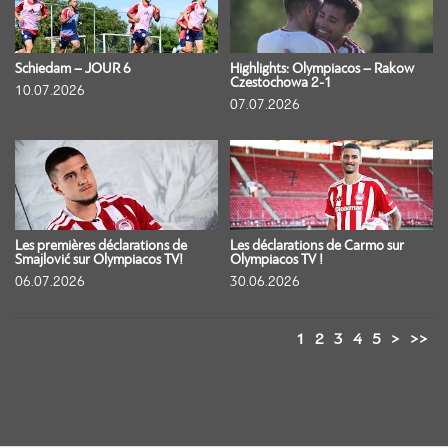
Schiedam – JOUR 6
Highlights: Olympiacos – Rakow
Czestochowa 2-1
10.07.2026
07.07.2026
Les premières déclarations de
Les déclarations de Carmo sur
Smajlović sur Olympiacos TV!
Olympiacos TV !
06.07.2026
30.06.2026
1
2
3
4
5
>
>>