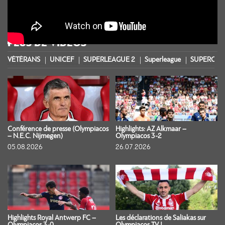
PLUS DE VIDÉOS
VÉTÉRANS
UNICEF
SUPERLEAGUE 2
Superleague
SUPERCOU
Conférence de presse (Olympiacos
Highlights: AZ Alkmaar –
– N.E.C. Nijmegen)
Olympiacos 3-2
05.08.2026
26.07.2026
Highlights Royal Antwerp FC –
Les déclarations de Saliakas sur