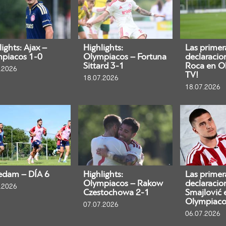
ights: Ajax –
Highlights:
Las primer
piacos 1-0
Olympiacos – Fortuna
declaracio
Sittard 3-1
Roca en O
.2026
TV!
18.07.2026
18.07.2026
edam – DÍA 6
Highlights:
Las primer
Olympiacos – Rakow
declaracio
.2026
Czestochowa 2-1
Smajlović 
Olympiaco
07.07.2026
06.07.2026