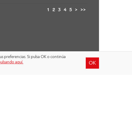
1
2
3
4
5
>
>>
us preferencias. Si pulsa OK o continúa
pulsando aquí.
OK