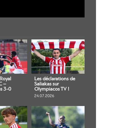
 Royal
Les déclarations de
C –
Saliakas sur
s 3-0
Olympiacos TV !
24.07.2026