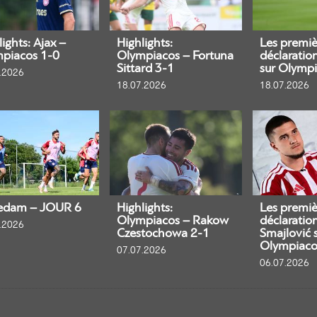
ights: Ajax –
Highlights:
Les premiè
piacos 1-0
Olympiacos – Fortuna
déclaratio
Sittard 3-1
sur Olympi
.2026
18.07.2026
18.07.2026
edam – JOUR 6
Highlights:
Les premiè
Olympiacos – Rakow
déclaratio
.2026
Czestochowa 2-1
Smajlović 
Olympiaco
07.07.2026
06.07.2026