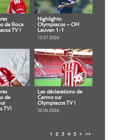
res
Highlights:
ns de Roca
Olympiacos – OH
acos TV !
Leuven 1-1
12.07.2026
res
Les déclarations de
ns de
Carmo sur
sur
Olympiacos TV !
s TV!
30.06.2026
1
2
3
4
5
>
>>