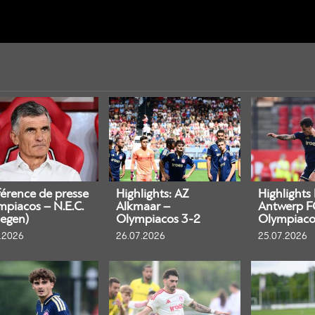
érence de presse
Highlights: AZ
Highlights
mpiacos – N.E.C.
Alkmaar –
Antwerp F
egen)
Olympiacos 3-2
Olympiaco
.2026
26.07.2026
25.07.2026