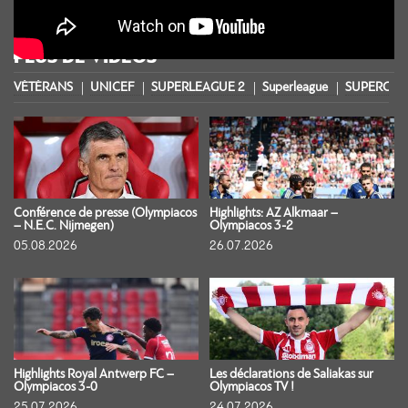
PLUS DE VIDÉOS
VÉTÉRANS
UNICEF
SUPERLEAGUE 2
Superleague
SUPERCOU
Conférence de presse (Olympiacos
Highlights: AZ Alkmaar –
– N.E.C. Nijmegen)
Olympiacos 3-2
05.08.2026
26.07.2026
Highlights Royal Antwerp FC –
Les déclarations de Saliakas sur
Olympiacos 3-0
Olympiacos TV !
25.07.2026
24.07.2026