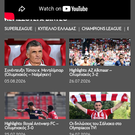
ΠΕΡΙΣΣΟΤΕΡΑ ΒΙΝΤΕΟ
SUPERLEAGUE
ΚΥΠΕΛΛΟ ΕΛΛΑΔΑΣ
CHAMPIONS LEAGUE
EUR
Συνέντευξη Τύπου κ. Μεντιλίμπαρ
Highlights: AZ Alkmaar –
(Ολυμπιακός – Ναϊμέγκεν)
Ολυμπιακός 3-2
05.08.2026
26.07.2026
Highlights: Royal Antwerp FC –
Οι δηλώσεις του Σάλιακα στο
Ολυμπιακός 3-0
Olympiacos TV!
25.07.2026
24.07.2026