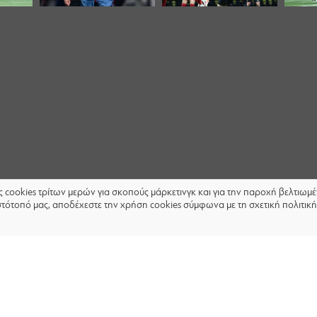
ις cookies τρίτων μερών για σκοπούς μάρκετινγκ και για την παροχή βελτιω
στότοπό μας, αποδέχεστε την χρήση cookies σύμφωνα με τη σχετική πολιτική