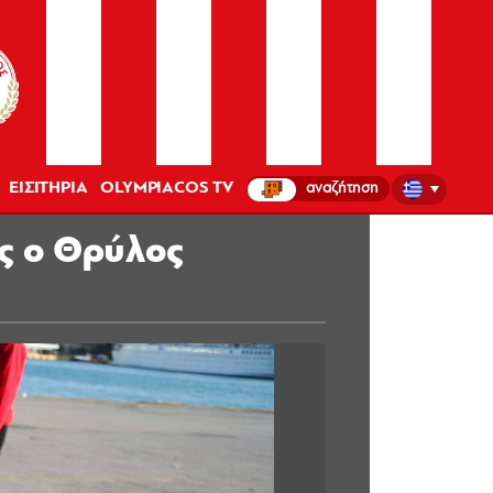
ΕΙΣΙΤΗΡΙΑ
OLYMPIACOS TV
ες ο Θρύλος