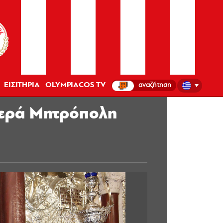
ΕΙΣΙΤΗΡΙΑ
OLYMPIACOS TV
Ιερά Μητρόπολη