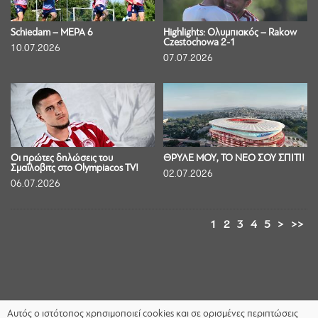
Schiedam – ΜΕΡΑ 6
Highlights: Ολυμπιακός – Rakow
Czestochowa 2-1
10.07.2026
07.07.2026
Οι πρώτες δηλώσεις του
ΘΡΥΛΕ ΜΟΥ, ΤΟ ΝΕΟ ΣΟΥ ΣΠΙΤΙ!
Σμαΐλοβιτς στο Olympiacos TV!
02.07.2026
06.07.2026
1
2
3
4
5
>
>>
Αυτός ο ιστότοπος χρησιμοποιεί cookies και σε ορισμένες περιπτώσεις