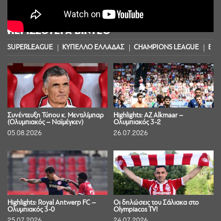
ΠΕΡΙΣΣΟΤΕΡΑ ΒΙΝΤΕΟ
SUPERLEAGUE
ΚΥΠΕΛΛΟ ΕΛΛΑΔΑΣ
CHAMPIONS LEAGUE
EUR
Συνέντευξη Τύπου κ. Μεντιλίμπαρ
Highlights: AZ Alkmaar –
(Ολυμπιακός – Ναϊμέγκεν)
Ολυμπιακός 3-2
05.08.2026
26.07.2026
Highlights: Royal Antwerp FC –
Οι δηλώσεις του Σάλιακα στο
Ολυμπιακός 3-0
Olympiacos TV!
25.07.2026
24.07.2026