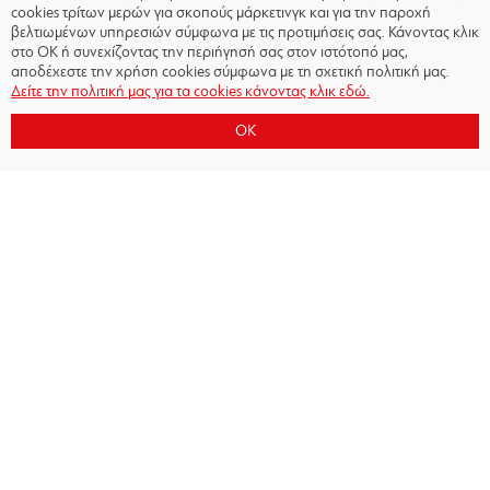
cookies τρίτων μερών για σκοπούς μάρκετινγκ και για την παροχή
βελτιωμένων υπηρεσιών σύμφωνα με τις προτιμήσεις σας. Κάνοντας κλικ
στο OK ή συνεχίζοντας την περιήγησή σας στον ιστότοπό μας,
αποδέχεστε την χρήση cookies σύμφωνα με τη σχετική πολιτική μας.
Δείτε την πολιτική μας για τα cookies κάνοντας κλικ εδώ.
OK
Copyright © 2026 - Olympiacos.org
Όροι χρήσης
|
Πολιτική Απορρήτου
|
Πολιτική
Cookies
|