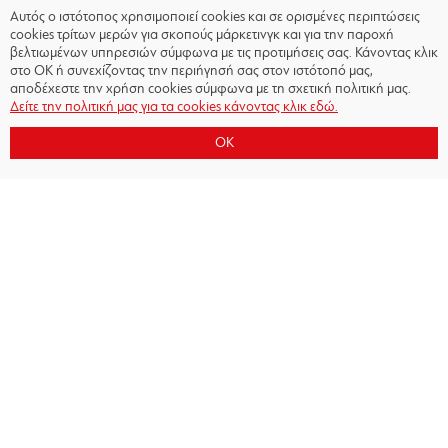
Αυτός ο ιστότοπος χρησιμοποιεί cookies και σε ορισμένες περιπτώσεις
cookies τρίτων μερών για σκοπούς μάρκετινγκ και για την παροχή
βελτιωμένων υπηρεσιών σύμφωνα με τις προτιμήσεις σας. Κάνοντας κλικ
στο OK ή συνεχίζοντας την περιήγησή σας στον ιστότοπό μας,
αποδέχεστε την χρήση cookies σύμφωνα με τη σχετική πολιτική μας.
Δείτε την πολιτική μας για τα cookies κάνοντας κλικ εδώ.
OK
Copyright © 2026 - Olympiacos.org
Όροι χρήσης
|
Πολιτική Απορρήτου
|
Πολιτική