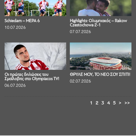
Schiedam – ΜΕΡΑ 6
Highlights: Ολυμπιακός – Rakow
Czestochowa 2-1
10.07.2026
07.07.2026
Οι πρώτες δηλώσεις του
ΘΡΥΛΕ ΜΟΥ, ΤΟ ΝΕΟ ΣΟΥ ΣΠΙΤΙ!
Σμαΐλοβιτς στο Olympiacos TV!
02.07.2026
06.07.2026
1
2
3
4
5
>
>>