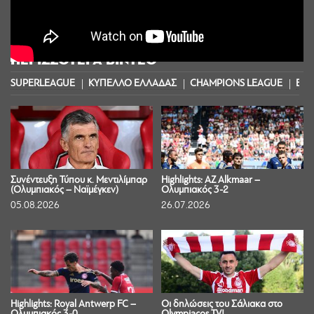
ΠΕΡΙΣΣΟΤΕΡΑ ΒΙΝΤΕΟ
SUPERLEAGUE
ΚΥΠΕΛΛΟ ΕΛΛΑΔΑΣ
CHAMPIONS LEAGUE
EUR
Συνέντευξη Τύπου κ. Μεντιλίμπαρ
Highlights: AZ Alkmaar –
(Ολυμπιακός – Ναϊμέγκεν)
Ολυμπιακός 3-2
05.08.2026
26.07.2026
Highlights: Royal Antwerp FC –
Οι δηλώσεις του Σάλιακα στο