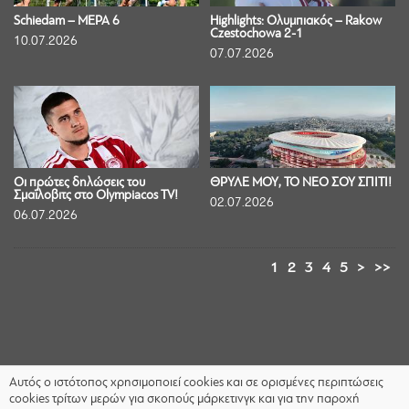
Schiedam – ΜΕΡΑ 6
Highlights: Ολυμπιακός – Rakow
Czestochowa 2-1
10.07.2026
07.07.2026
Οι πρώτες δηλώσεις του
ΘΡΥΛΕ ΜΟΥ, ΤΟ ΝΕΟ ΣΟΥ ΣΠΙΤΙ!
Σμαΐλοβιτς στο Olympiacos TV!
02.07.2026
06.07.2026
1
2
3
4
5
>
>>
Αυτός ο ιστότοπος χρησιμοποιεί cookies και σε ορισμένες περιπτώσεις
cookies τρίτων μερών για σκοπούς μάρκετινγκ και για την παροχή