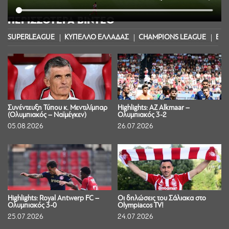
ΠΕΡΙΣΣΟΤΕΡΑ ΒΙΝΤΕΟ
SUPERLEAGUE
ΚΥΠΕΛΛΟ ΕΛΛΑΔΑΣ
CHAMPIONS LEAGUE
EUR
Συνέντευξη Τύπου κ. Μεντιλίμπαρ
Highlights: AZ Alkmaar –
(Ολυμπιακός – Ναϊμέγκεν)
Ολυμπιακός 3-2
05.08.2026
26.07.2026
Highlights: Royal Antwerp FC –
Οι δηλώσεις του Σάλιακα στο
Ολυμπιακός 3-0
Olympiacos TV!
25.07.2026
24.07.2026