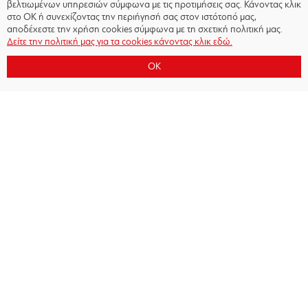
βελτιωμένων υπηρεσιών σύμφωνα με τις προτιμήσεις σας. Κάνοντας κλικ
στο OK ή συνεχίζοντας την περιήγησή σας στον ιστότοπό μας,
αποδέχεστε την χρήση cookies σύμφωνα με τη σχετική πολιτική μας.
Δείτε την πολιτική μας για τα cookies κάνοντας κλικ εδώ.
OK
Copyright © 2026 - Olympiacos.org
Όροι χρήσης
|
Πολιτική Απορρήτου
|
Πολιτική
Cookies
|
Επικοινωνία