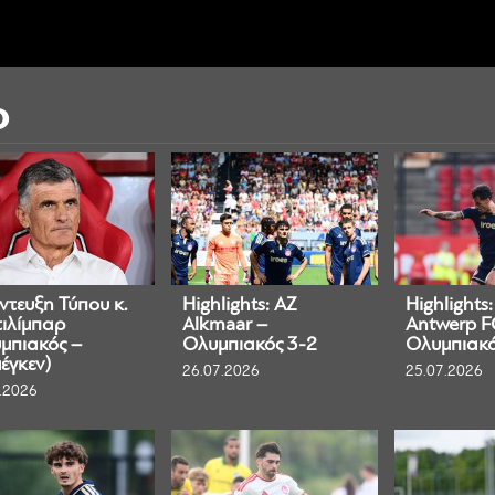
Ο
ντευξη Τύπου κ.
Highlights: AZ
Highlights:
ιλίμπαρ
Alkmaar –
Antwerp F
μπιακός –
Ολυμπιακός 3-2
Ολυμπιακό
έγκεν)
26.07.2026
25.07.2026
.2026