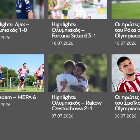
ights: Ajax –
Highlights:
Οι πρώτες
πιακός 1-0
Ολυμπιακός –
του Ρόκα 
Fortuna Sittard 3-1
Olympiaco
.2026
18.07.2026
18.07.2026
edam – ΜΕΡΑ 6
Highlights:
Οι πρώτες
Ολυμπιακός – Rakow
του Σμαΐλο
.2026
Czestochowa 2-1
Olympiaco
07.07.2026
06.07.2026