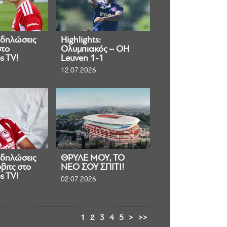
 δηλώσεις
Highlights:
στο
Ολυμπιακός – OH
s TV!
Leuven 1-1
12.07.2026
 δηλώσεις
ΘΡΥΛΕ ΜΟΥ, ΤΟ
βιτς στο
ΝΕΟ ΣΟΥ ΣΠΙΤΙ!
s TV!
02.07.2026
1
2
3
4
5
>
>>