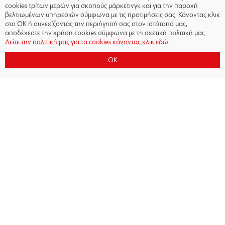
cookies τρίτων μερών για σκοπούς μάρκετινγκ και για την παροχή
βελτιωμένων υπηρεσιών σύμφωνα με τις προτιμήσεις σας. Κάνοντας κλικ
στο OK ή συνεχίζοντας την περιήγησή σας στον ιστότοπό μας,
αποδέχεστε την χρήση cookies σύμφωνα με τη σχετική πολιτική μας.
Δείτε την πολιτική μας για τα cookies κάνοντας κλικ εδώ.
OK
Copyright © 2026 - Olympiacos.org
Όροι χρήσης
|
Πολιτική Απορρήτου
|
Πολιτική
Cookies
|