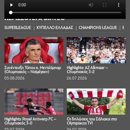
ΠΕΡΙΣΣΟΤΕΡΑ ΒΙΝΤΕΟ
SUPERLEAGUE
ΚΥΠΕΛΛΟ ΕΛΛΑΔΑΣ
CHAMPIONS LEAGUE
EUR
Συνέντευξη Τύπου κ. Μεντιλίμπαρ
Highlights: AZ Alkmaar –
(Ολυμπιακός – Ναϊμέγκεν)
Ολυμπιακός 3-2
05.08.2026
26.07.2026
Highlights: Royal Antwerp FC –
Οι δηλώσεις του Σάλιακα στο
Ολυμπιακός 3-0
Olympiacos TV!
25.07.2026
24.07.2026