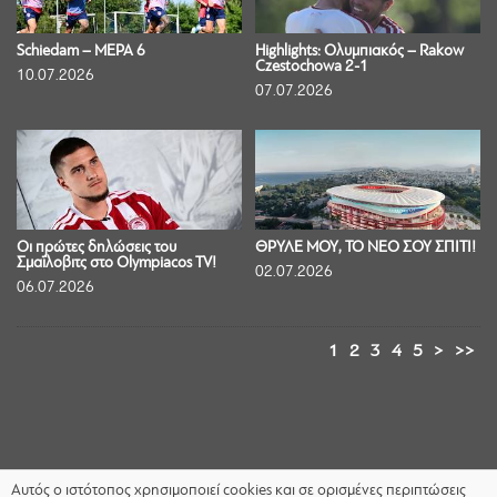
Schiedam – ΜΕΡΑ 6
Highlights: Ολυμπιακός – Rakow
Czestochowa 2-1
10.07.2026
07.07.2026
Οι πρώτες δηλώσεις του
ΘΡΥΛΕ ΜΟΥ, ΤΟ ΝΕΟ ΣΟΥ ΣΠΙΤΙ!
Σμαΐλοβιτς στο Olympiacos TV!
02.07.2026
06.07.2026
1
2
3
4
5
>
>>
Αυτός ο ιστότοπος χρησιμοποιεί cookies και σε ορισμένες περιπτώσεις