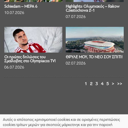
Schiedam – ΜΕΡΑ 6
Highlights: Ολυμπιακός – Rakow
Czestochowa 2-1
10.07.2026
07.07.2026
Οι πρώτες δηλώσεις του
ΘΡΥΛΕ ΜΟΥ, ΤΟ ΝΕΟ ΣΟΥ ΣΠΙΤΙ!
Σμαΐλοβιτς στο Olympiacos TV!
02.07.2026
06.07.2026
1
2
3
4
5
>
>>
Αυτός ο ιστότοπος χρησιμοποιεί cookies και σε ορισμένες περιπτώσεις
cookies τρίτων μερών για σκοπούς μάρκετινγκ και για την παροχή