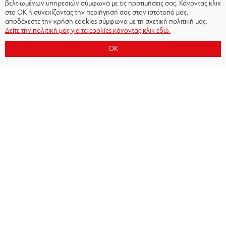
βελτιωμένων υπηρεσιών σύμφωνα με τις προτιμήσεις σας. Κάνοντας κλικ
στο OK ή συνεχίζοντας την περιήγησή σας στον ιστότοπό μας,
αποδέχεστε την χρήση cookies σύμφωνα με τη σχετική πολιτική μας.
Δείτε την πολιτική μας για τα cookies κάνοντας κλικ εδώ.
OK
Copyright © 2026 - Olympiacos.org
Όροι χρήσης
|
Πολιτική Απορρήτου
|
Πολιτική
Cookies
|
Επικοινωνία