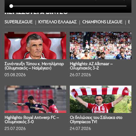
ΠΕΡΙΣΣΟΤΕΡΑ ΒΙΝΤΕΟ
SUPERLEAGUE
ΚΥΠΕΛΛΟ ΕΛΛΑΔΑΣ
CHAMPIONS LEAGUE
EUR
Συνέντευξη Τύπου κ. Μεντιλίμπαρ
Highlights: AZ Alkmaar –
(Ολυμπιακός – Ναϊμέγκεν)
Ολυμπιακός 3-2
05.08.2026
26.07.2026
Highlights: Royal Antwerp FC –
Οι δηλώσεις του Σάλιακα στο
Ολυμπιακός 3-0
Olympiacos TV!
25.07.2026
24.07.2026