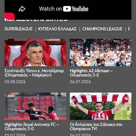
ΠΕΡΙΣΣΟΤΕΡΑ ΒΙΝΤΕΟ
SUPERLEAGUE
ΚΥΠΕΛΛΟ ΕΛΛΑΔΑΣ
CHAMPIONS LEAGUE
EUR
Συνέντευξη Τύπου κ. Μεντιλίμπαρ
Highlights: AZ Alkmaar –
(Ολυμπιακός – Ναϊμέγκεν)
Ολυμπιακός 3-2
05.08.2026
26.07.2026
Highlights: Royal Antwerp FC –
Οι δηλώσεις του Σάλιακα στο
Ολυμπιακός 3-0
Olympiacos TV!
25.07.2026
24.07.2026