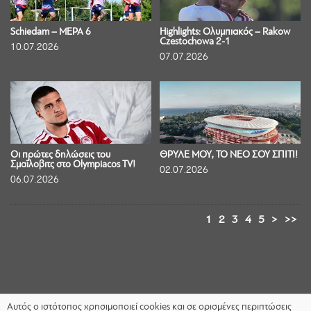
Schiedam – ΜΕΡΑ 6
Highlights: Ολυμπιακός – Rakow
Czestochowa 2-1
10.07.2026
07.07.2026
Οι πρώτες δηλώσεις του
ΘΡΥΛΕ ΜΟΥ, ΤΟ ΝΕΟ ΣΟΥ ΣΠΙΤΙ!
Σμαΐλοβιτς στο Olympiacos TV!
02.07.2026
06.07.2026
1
2
3
4
5
>
>>
Αυτός ο ιστότοπος χρησιμοποιεί cookies και σε ορισμένες περιπτώσεις