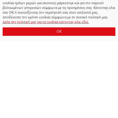
cookies τρίτων μερών για σκοπούς μάρκετινγκ και για την παροχή
βελτιωμένων υπηρεσιών σύμφωνα με τις προτιμήσεις σας. Κάνοντας κλικ
στο OK ή συνεχίζοντας την περιήγησή σας στον ιστότοπό μας,
αποδέχεστε την χρήση cookies σύμφωνα με τη σχετική πολιτική μας.
Δείτε την πολιτική μας για τα cookies κάνοντας κλικ εδώ.
OK
Copyright © 2026 - Olympiacos.org
Όροι χρήσης
|
Πολιτική Απορρήτου
|
Πολιτική
Cookies
|