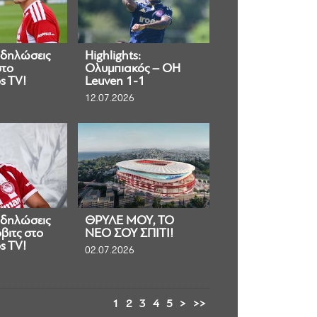
 δηλώσεις
Highlights:
στο
Ολυμπιακός – OH
s TV!
Leuven 1-1
12.07.2026
 δηλώσεις
ΘΡΥΛΕ ΜΟΥ, ΤΟ
βιτς στο
ΝΕΟ ΣΟΥ ΣΠΙΤΙ!
s TV!
02.07.2026
1
2
3
4
5
>
>>