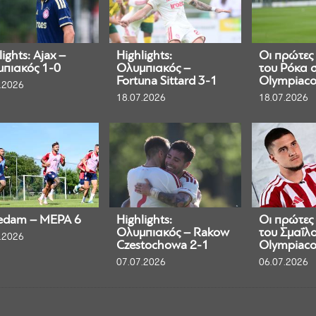
ights: Ajax –
Highlights:
Οι πρώτες
πιακός 1-0
Ολυμπιακός –
του Ρόκα 
Fortuna Sittard 3-1
Olympiaco
.2026
18.07.2026
18.07.2026
edam – ΜΕΡΑ 6
Highlights:
Οι πρώτες
Ολυμπιακός – Rakow
του Σμαΐλο
.2026
Czestochowa 2-1
Olympiaco
07.07.2026
06.07.2026