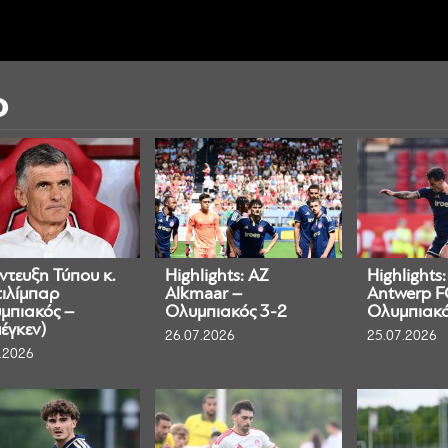
Ο
ντευξη Τύπου κ.
Highlights: AZ
Highlights:
ιλίμπαρ
Alkmaar –
Antwerp F
μπιακός –
Ολυμπιακός 3-2
Ολυμπιακό
έγκεν)
26.07.2026
25.07.2026
.2026