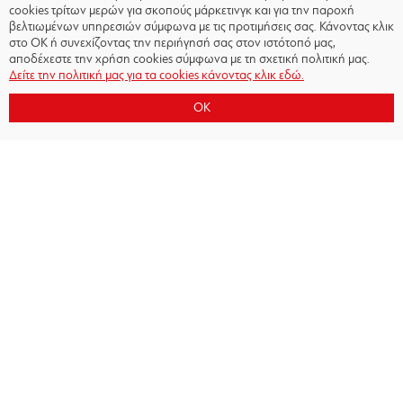
cookies τρίτων μερών για σκοπούς μάρκετινγκ και για την παροχή
βελτιωμένων υπηρεσιών σύμφωνα με τις προτιμήσεις σας. Κάνοντας κλικ
στο OK ή συνεχίζοντας την περιήγησή σας στον ιστότοπό μας,
αποδέχεστε την χρήση cookies σύμφωνα με τη σχετική πολιτική μας.
Δείτε την πολιτική μας για τα cookies κάνοντας κλικ εδώ.
OK
Copyright © 2026 - Olympiacos.org
Όροι χρήσης
|
Πολιτική Απορρήτου
|
Πολιτική
Cookies
|