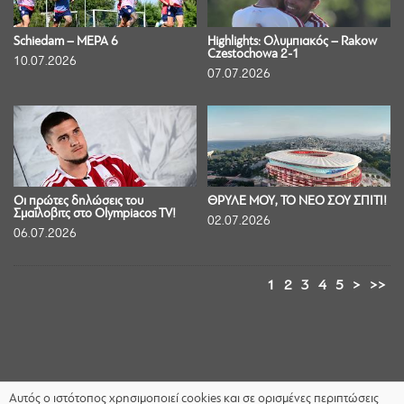
Schiedam – ΜΕΡΑ 6
Highlights: Ολυμπιακός – Rakow
Czestochowa 2-1
10.07.2026
07.07.2026
Οι πρώτες δηλώσεις του
ΘΡΥΛΕ ΜΟΥ, ΤΟ ΝΕΟ ΣΟΥ ΣΠΙΤΙ!
Σμαΐλοβιτς στο Olympiacos TV!
02.07.2026
06.07.2026
1
2
3
4
5
>
>>
Αυτός ο ιστότοπος χρησιμοποιεί cookies και σε ορισμένες περιπτώσεις