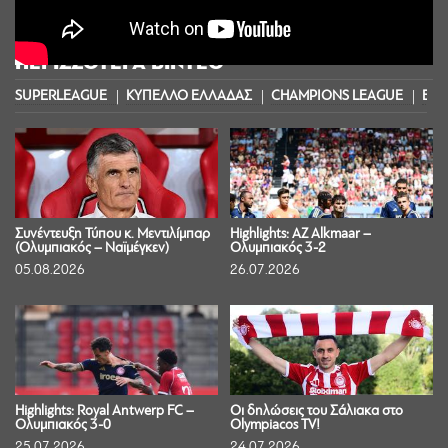
ΠΕΡΙΣΣΟΤΕΡΑ ΒΙΝΤΕΟ
SUPERLEAGUE
ΚΥΠΕΛΛΟ ΕΛΛΑΔΑΣ
CHAMPIONS LEAGUE
EUR
Συνέντευξη Τύπου κ. Μεντιλίμπαρ
Highlights: AZ Alkmaar –
(Ολυμπιακός – Ναϊμέγκεν)
Ολυμπιακός 3-2
05.08.2026
26.07.2026
Highlights: Royal Antwerp FC –
Οι δηλώσεις του Σάλιακα στο
Ολυμπιακός 3-0
Olympiacos TV!
25.07.2026
24.07.2026