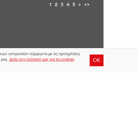
1
2
3
4
5
>
>>
μένων υπηρεσιών σύμφωνα με τις προτιμήσεις
 μας.
Δείτε την πολιτική μας για τα cookies
OK