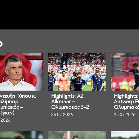
Ο
ντευξη Τύπου κ.
Highlights: AZ
Highlights:
ιλίμπαρ
Alkmaar –
Antwerp F
μπιακός –
Ολυμπιακός 3-2
Ολυμπιακό
έγκεν)
26.07.2026
25.07.2026
.2026