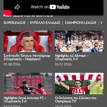
ΠΕΡΙΣΣΟΤΕΡΑ ΒΙΝΤΕΟ
SUPERLEAGUE
ΚΥΠΕΛΛΟ ΕΛΛΑΔΑΣ
CHAMPIONS LEAGUE
EUR
Συνέντευξη Τύπου κ. Μεντιλίμπαρ
Highlights: AZ Alkmaar –
(Ολυμπιακός – Ναϊμέγκεν)
Ολυμπιακός 3-2
05.08.2026
26.07.2026
Highlights: Royal Antwerp FC –
Οι δηλώσεις του Σάλιακα στο
Ολυμπιακός 3-0
Olympiacos TV!
25.07.2026
24.07.2026