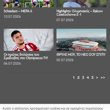
Schiedam – ΜΕΡΑ 6
Highlights: Ολυμπιακός – Rakow
Czestochowa 2-1
10.07.2026
07.07.2026
Οι πρώτες δηλώσεις του
ΘΡΥΛΕ ΜΟΥ, ΤΟ ΝΕΟ ΣΟΥ ΣΠΙΤΙ!
Σμαΐλοβιτς στο Olympiacos TV!
02.07.2026
06.07.2026
1
2
3
4
5
>
>>
Αυτός ο ιστότοπος χρησιμοποιεί cookies και σε ορισμένες περιπτώσεις