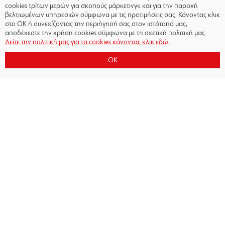
cookies τρίτων μερών για σκοπούς μάρκετινγκ και για την παροχή
βελτιωμένων υπηρεσιών σύμφωνα με τις προτιμήσεις σας. Κάνοντας κλικ
στο OK ή συνεχίζοντας την περιήγησή σας στον ιστότοπό μας,
αποδέχεστε την χρήση cookies σύμφωνα με τη σχετική πολιτική μας.
Δείτε την πολιτική μας για τα cookies κάνοντας κλικ εδώ.
OK
Copyright © 2026 - Olympiacos.org
Όροι χρήσης
|
Πολιτική Απορρήτου
|
Πολιτική
Cookies
|