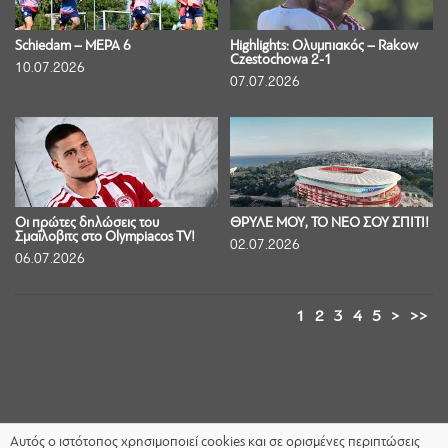
Schiedam – ΜΕΡΑ 6
Highlights: Ολυμπιακός – Rakow
Czestochowa 2-1
10.07.2026
07.07.2026
Οι πρώτες δηλώσεις του
ΘΡΥΛΕ ΜΟΥ, ΤΟ ΝΕΟ ΣΟΥ ΣΠΙΤΙ!
Σμαΐλοβιτς στο Olympiacos TV!
02.07.2026
06.07.2026
1
2
3
4
5
>
>>
Αυτός ο ιστότοπος χρησιμοποιεί cookies και σε ορισμένες περιπτώσεις