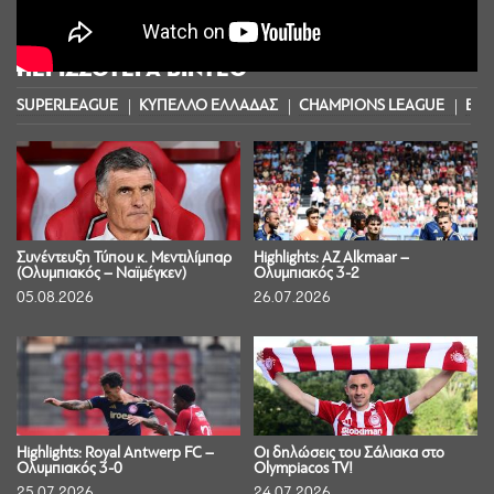
ΠΕΡΙΣΣΟΤΕΡΑ ΒΙΝΤΕΟ
SUPERLEAGUE
ΚΥΠΕΛΛΟ ΕΛΛΑΔΑΣ
CHAMPIONS LEAGUE
EUR
Συνέντευξη Τύπου κ. Μεντιλίμπαρ
Highlights: AZ Alkmaar –
(Ολυμπιακός – Ναϊμέγκεν)
Ολυμπιακός 3-2
05.08.2026
26.07.2026
Highlights: Royal Antwerp FC –
Οι δηλώσεις του Σάλιακα στο
Ολυμπιακός 3-0
Olympiacos TV!
25.07.2026
24.07.2026