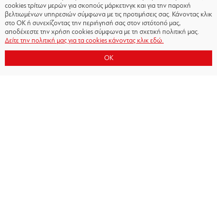
cookies τρίτων μερών για σκοπούς μάρκετινγκ και για την παροχή
βελτιωμένων υπηρεσιών σύμφωνα με τις προτιμήσεις σας. Κάνοντας κλικ
στο OK ή συνεχίζοντας την περιήγησή σας στον ιστότοπό μας,
αποδέχεστε την χρήση cookies σύμφωνα με τη σχετική πολιτική μας.
Δείτε την πολιτική μας για τα cookies κάνοντας κλικ εδώ.
OK
Copyright © 2026 - Olympiacos.org
Όροι χρήσης
|
Πολιτική Απορρήτου
|
Πολιτική
Cookies
|