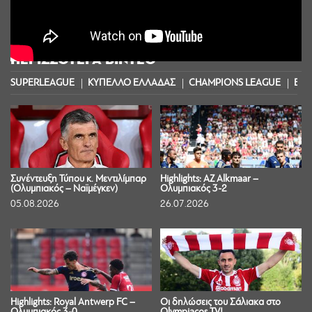
ΠΕΡΙΣΣΟΤΕΡΑ ΒΙΝΤΕΟ
SUPERLEAGUE
ΚΥΠΕΛΛΟ ΕΛΛΑΔΑΣ
CHAMPIONS LEAGUE
EUR
Συνέντευξη Τύπου κ. Μεντιλίμπαρ
Highlights: AZ Alkmaar –
(Ολυμπιακός – Ναϊμέγκεν)
Ολυμπιακός 3-2
05.08.2026
26.07.2026
Highlights: Royal Antwerp FC –
Οι δηλώσεις του Σάλιακα στο