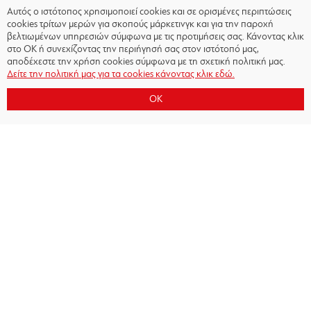
Αυτός ο ιστότοπος χρησιμοποιεί cookies και σε ορισμένες περιπτώσεις
cookies τρίτων μερών για σκοπούς μάρκετινγκ και για την παροχή
βελτιωμένων υπηρεσιών σύμφωνα με τις προτιμήσεις σας. Κάνοντας κλικ
στο OK ή συνεχίζοντας την περιήγησή σας στον ιστότοπό μας,
αποδέχεστε την χρήση cookies σύμφωνα με τη σχετική πολιτική μας.
Δείτε την πολιτική μας για τα cookies κάνοντας κλικ εδώ.
OK
Copyright © 2026 - Olympiacos.org
Όροι χρήσης
|
Πολιτική Απορρήτου
|
Πολιτική