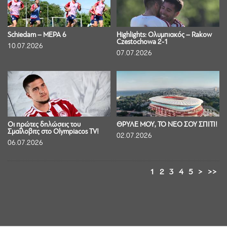
Schiedam – ΜΕΡΑ 6
Highlights: Ολυμπιακός – Rakow
Czestochowa 2-1
10.07.2026
07.07.2026
Οι πρώτες δηλώσεις του
ΘΡΥΛΕ ΜΟΥ, ΤΟ ΝΕΟ ΣΟΥ ΣΠΙΤΙ!
Σμαΐλοβιτς στο Olympiacos TV!
02.07.2026
06.07.2026
1
2
3
4
5
>
>>