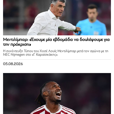
Μεντιλίμπαρ: «Έχουμε μία εβδομάδα να δουλέψουμε για
την πρόκριση»
Η συνέντευξη Τύπου του Χοσέ Λουίς Μεντιλίμπαρ μετά τον αγώνα με τη
NEC Nijmegen στο «Γ. Καραϊσκάκης».
05.08.2026