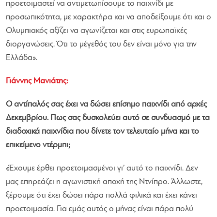
προετοιμαστεί να αντιμετωπίσουμε το παιχνίδι με
προσωπικότητα, με χαρακτήρα και να αποδείξουμε ότι και ο
Ολυμπιακός αξίζει να αγωνίζεται και στις ευρωπαϊκές
διοργανώσεις. Ότι το μέγεθός του δεν είναι μόνο για την
Ελλάδα».
Γιάννης Μανιάτης:
Ο αντίπαλός σας έχει να δώσει επίσημο παιχνίδι από αρχές
Δεκεμβρίου. Πως σας δυσκολεύει αυτό σε συνδυασμό με τα
διαδοχικά παιχνίδια που δίνετε τον τελευταίο μήνα και το
επικείμενο ντέρμπι;
«Έχουμε έρθει προετοιμασμένοι γι’ αυτό το παιχνίδι. Δεν
μας επηρεάζει η αγωνιστική αποχή της Ντνίπρο. Άλλωστε,
ξέρουμε ότι έχει δώσει πάρα πολλά φιλικά και έχει κάνει
προετοιμασία. Για εμάς αυτός ο μήνας είναι πάρα πολύ