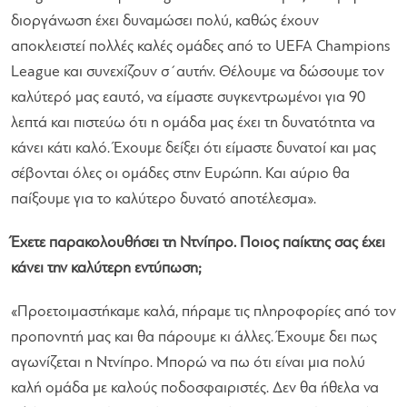
διοργάνωση έχει δυναμώσει πολύ, καθώς έχουν
αποκλειστεί πολλές καλές ομάδες από το UEFA Champions
League και συνεχίζουν σ΄αυτήν. Θέλουμε να δώσουμε τον
καλύτερό μας εαυτό, να είμαστε συγκεντρωμένοι για 90
λεπτά και πιστεύω ότι η ομάδα μας έχει τη δυνατότητα να
κάνει κάτι καλό. Έχουμε δείξει ότι είμαστε δυνατοί και μας
σέβονται όλες οι ομάδες στην Ευρώπη. Και αύριο θα
παίξουμε για το καλύτερο δυνατό αποτέλεσμα».
Έχετε παρακολουθήσει τη Ντνίπρο. Ποιος παίκτης σας έχει
κάνει την καλύτερη εντύπωση;
«
Προετοιμαστήκαμε καλά, πήραμε τις πληροφορίες από τον
προπονητή μας και θα πάρουμε κι άλλες. Έχουμε δει πως
αγωνίζεται η Ντνίπρο. Μπορώ να πω ότι είναι μια πολύ
καλή ομάδα με καλούς ποδοσφαιριστές. Δεν θα ήθελα να