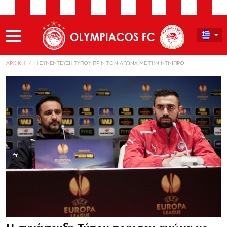
ΑΡΧΙΚΗ
Η ΣΥΝΕΝΤΕΥΞΗ ΤΥΠΟΥ ΠΡΙΝ ΤΟΝ ΑΓΩΝΑ ΜΕ ΤΗΝ ΝΤΝΙΠΡΟ