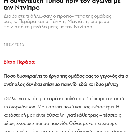
Η συνέντευξη Τύπου πριν τον αγώνα με
την Ντνίπρο
Διαβάστε τι δήλωσαν ο προπονητής της ομάδας
μας, κ. Περέιρα και ο Γιάννης Μανιάτης μία μέρα
πριν από το μεγάλο ματς με την Ντνίπρο.
18.02.2015
Βίτορ Περέιρα:
Πόσο δυσχεραίνει το έργο της ομάδας σας το γεγονός ότι ο
αντίπαλος δεν έχει επίσημο παιχνίδι εδώ και δυο μήνες;
«Θέλω να πω ότι μου αρέσει πολύ που βρίσκομαι σε αυτή
τη διοργάνωση. Μου αρέσει πολύ και μας ενδιαφέρει. Η
κατάστασή μας είναι δύσκολη, γιατί κάθε τρεις – τέσσερις
μέρες έχουμε επίσημο παιχνίδι. Θέλουμε να πετύχουμε
σημαντικά πράγματα και σ’ αυτή τη διοργάνωση και είμαστε