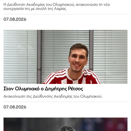
Η Διεύθυνση Ακαδημίας του Ολυμπιακού, ανακοινώσει τη νέα
συνεργασία της με σχολή της Λαμίας.
07.08.2026
Στον Ολυμπιακό ο Δημήτρης Ρέτσος
Ανακοίνωση της Διεύθυνσης Ακαδημίας του Ολυμπιακού.
07.08.2026