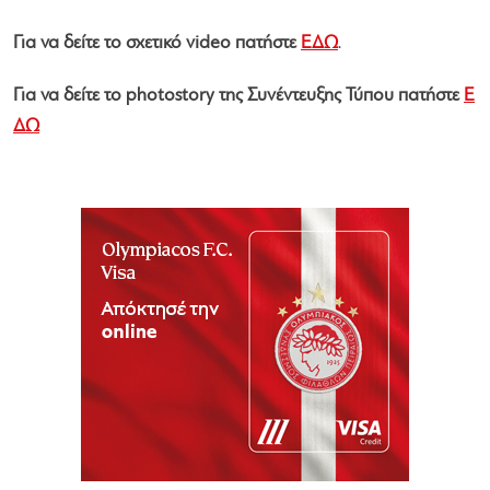
Για να δείτε το σχετικό video πατήστε
ΕΔΩ
.
Για να δείτε το photostory της Συνέντευξης Τύπου πατήστε
Ε
ΔΩ