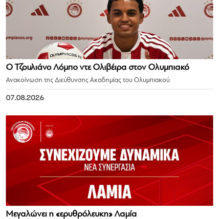
Ο Τζουλιάνο Λόμπο ντε Ολιβέιρα στον Ολυμπιακό
Ανακοίνωση της Διεύθυνσης Ακαδημίας του Ολυμπιακού.
07.08.2026
Μεγαλώνει η «ερυθρόλευκη» Λαμία