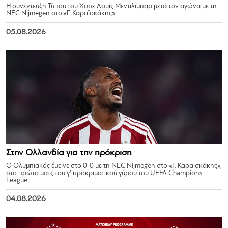
Η συνέντευξη Τύπου του Χοσέ Λουίς Μεντιλίμπαρ μετά τον αγώνα με τη
NEC Nijmegen στο «Γ. Καραϊσκάκης».
05.08.2026
Στην Ολλανδία για την πρόκριση
Ο Ολυμπιακός έμεινε στο 0-0 με τη NEC Nijmegen στο «Γ. Καραϊσκάκης»,
στο πρώτο ματς του γ’ προκριματικού γύρου του UEFA Champions
League.
04.08.2026