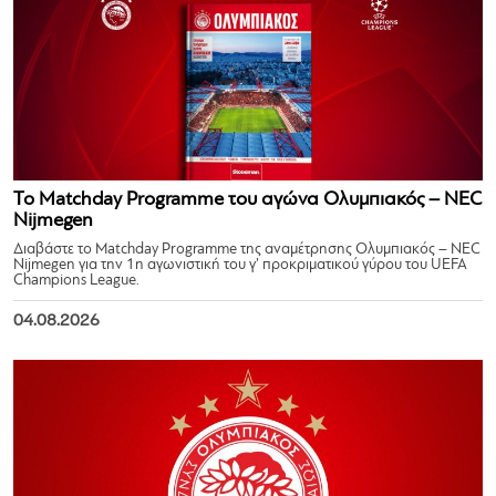
Το Matchday Programme του αγώνα Ολυμπιακός – NEC
Nijmegen
Διαβάστε το Matchday Programme της αναμέτρησης Ολυμπιακός – NEC
Nijmegen για την 1η αγωνιστική του γ’ προκριματικού γύρου του UEFA
Champions League.
04.08.2026