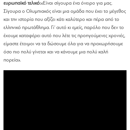
ευρωπαϊκό τελικό:
«
Είναι σίγουρα ένα όνειρο για μας.
Σίγουρα ο Ολυμπιακός είναι μια ομάδα που έχει το μέγεθος
και την ιστορία που αξίζει κάτι καλύτερο και πέρα από το
ελληνικό πρωτάθλημα. Γι’ αυτό κι εμείς, παρόλο που δεν το
έχουμε καταφέρει αυτό που λέτε τις προηγούμενες χρονιές,
είμαστε έτοιμοι να τα δώσουμε όλα για να προχωρήσουμε
όσο πιο πολύ γίνεται και να κάνουμε μια πολύ καλή
πορεία
».