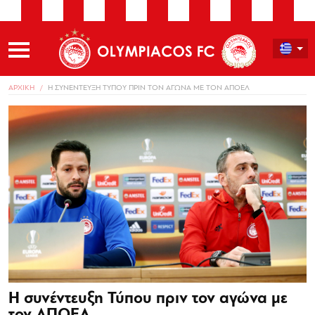
ΑΡΧΙΚΗ
Η ΣΥΝΕΝΤΕΥΞΗ ΤΥΠΟΥ ΠΡΙΝ ΤΟΝ ΑΓΩΝΑ ΜΕ ΤΟΝ ΑΠΟΕΛ
Η συνέντευξη Τύπου πριν τον αγώνα με