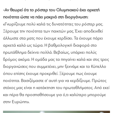
-Αν θεωρεί ότι το ρόστερ του Ολυμπιακού έχει αρκετή
ποιότητα ώστε να πάει μακριά στη διοργάνωση:
«
Γνωρίζουμε πολύ καλά τις δυνατότητες του ρόστερ μας.
Ξέρουμε την ποιότητα των παικτών μας. Έχει αποδειχθεί
άλλωστε στα ματς που έχουμε κερδίσει. Τα έχουμε πάρει
αρκετά καλά ως τώρα. Η βαθμολογική διαφορά στο
πρωτάθλημα δείχνει πολλά. Βεβαίως, υπάρχει πολύς
δρόμος ακόμα. Η ομάδα μας τα πηγαίνει καλά και στις τρεις
διοργανώσεις που συμμετέχει, μην ξεχνάμε και το Κύπελλο
όπου επίσης έχουμε προκριθεί. Ξέρουμε πως έχουμε
ποιότητα. Βασιζόμαστε σ’ αυτή για να κερδίζουμε. Πρώτος
στόχος μας είναι η κατάκτηση του πρωταθλήματος. Από εκεί
και πέρα θα προσπαθήσουμε για ό,τι καλύτερο μπορούμε
στην Ευρώπη
».