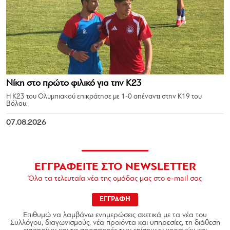
Νίκη στο πρώτο φιλικό για την Κ23
Η Κ23 του Ολυμπιακού επικράτησε με 1-0 απέναντι στην Κ19 του
Βόλου.
07.08.2026
ΕΓΓΡΑΦΕΙΤΕ ΣΤΟ NEWSLETTER
Όλα τα τελευταία νέα της ομάδας μας στο e-mail σας
ΕΓΓΡΑΦΗ
Επιθυμώ να λαμβάνω ενημερώσεις σχετικά με τα νέα του
Συλλόγου, διαγωνισμούς, νέα προϊόντα και υπηρεσίες, τη διάθεση