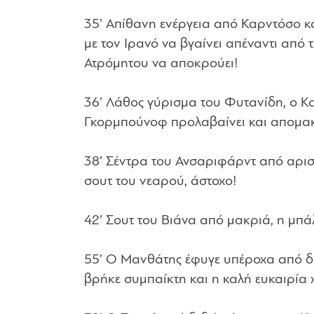
35’ Απίθανη ενέργεια από Καρντόσο κα
με τον Ιρανό να βγαίνει απέναντι από
Ατρόμητου να αποκρούει!
36’ Λάθος γύρισμα του Φυτανίδη, ο Κα
Γκορμπούνοφ προλαβαίνει και απομακ
38’ Σέντρα του Ανσαριφάρντ από αρι
σουτ του νεαρού, άστοχο!
42’ Σουτ του Βιάνα από μακριά, η μπά
55’ Ο Μανθάτης έφυγε υπέροχα από δεξ
βρήκε συμπαίκτη και η καλή ευκαιρία 