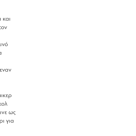
 και
τον
ινό
α
μεναν
άικερ
κολ
ινε ως
ρι για