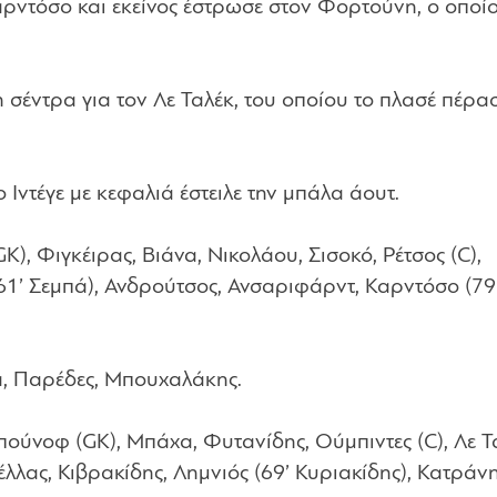
ρντόσο και εκείνος έστρωσε στον Φορτούνη, ο οποίο
 σέντρα για τον Λε Ταλέκ, του οποίου το πλασέ πέρα
 Ιντέγε με κεφαλιά έστειλε την μπάλα άουτ.
GK), Φιγκέιρας, Βιάνα, Νικολάου, Σισοκό, Ρέτσος (C),
61’ Σεμπά), Ανδρούτσος, Ανσαριφάρντ, Καρντόσο (79
α, Παρέδες, Μπουχαλάκης.
ούνοφ (GK), Μπάχα, Φυτανίδης, Ούμπιντες (C), Λε Τ
λλας, Κιβρακίδης, Λημνιός (69’ Κυριακίδης), Κατράνη