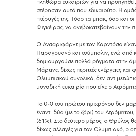
πληθώρα ευκαιριών για να προηγηθεί,
στέρησαν αυτό που εδικαιούτο. Η ομά
πτέρυγές της. Τόσο τα μπακ, όσο και οι
Φιγκέιρας, να ανεβοκατεβαίνουν την π
Ο Ανσαριφάρντ με τον Καρντόσο είχαν
Παραγουανό και τούμπαλιν, ενώ από κο
δημιουργούσε πολλά ρήγματα στην άμυ
Μάρτινς, δίχως περιττές ενέργειες κα
Ολυμπιακού συνολικά, δεν αντιμετώπι
μοναδική ευκαιρία που είχε ο Ατρόμητ
Το 0-0 του πρώτου ημιχρόνου δεν μαρτ
έναντι δύο (με το ζόρι) του Ατρόμητου
(61%). Στο δεύτερο μέρος, ο Θρύλος θ
δίχως αλλαγές για τον Ολυμπιακό, ο ο