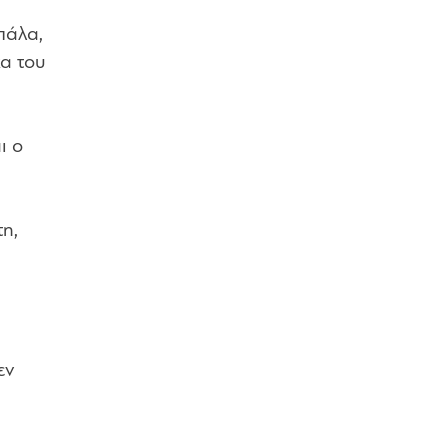
πάλα,
κα του
ι ο
η,
εν