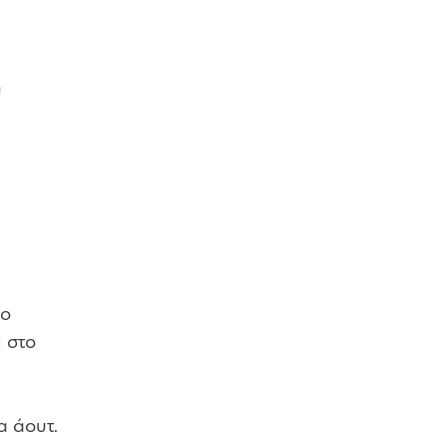
υ
 ο
 στο
α άουτ.