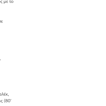
ς με το
σε
’
αλέκ,
ς (80’