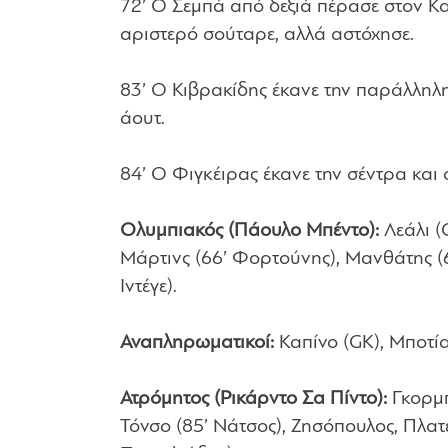
72’ Ο Σεμπά από δεξιά πέρασε στον Κα
αριστερό σούταρε, αλλά αστόχησε.
83’ Ο Κιβρακίδης έκανε την παράλληλη
άουτ.
84’ Ο Φιγκέιρας έκανε την σέντρα και ο
Ολυμπιακός (Πάουλο Μπέντο):
Λεάλι (
Μάρτινς (66’ Φορτούνης), Μανθάτης (
Ιντέγε).
Αναπληρωματικοί:
Καπίνο (GK), Μποτί
Ατρόμητος (Ρικάρντο Σα Πίντο):
Γκορμπ
Τόνσο (85’ Νάτσος), Ζησόπουλος, Πλατέ