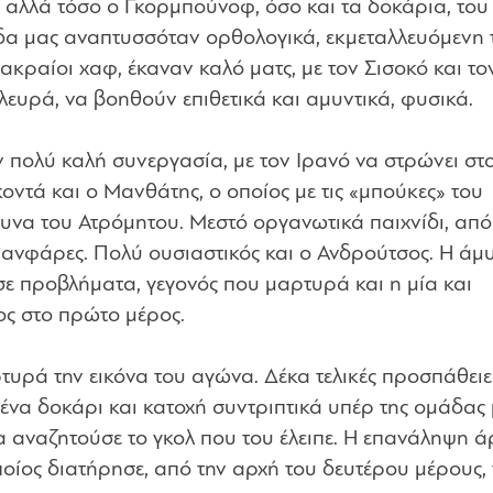
 αλλά τόσο ο Γκορμπούνοφ, όσο και τα δοκάρια, του
δα μας αναπτυσσόταν ορθολογικά, εκμεταλλευόμενη τ
 ακραίοι χαφ, έκαναν καλό ματς, με τον Σισοκό και το
λευρά, να βοηθούν επιθετικά και αμυντικά, φυσικά.
 πολύ καλή συνεργασία, με τον Ιρανό να στρώνει στ
ντά και ο Μανθάτης, ο οποίος με τις «μπούκες» του
να του Ατρόμητου. Μεστό οργανωτικά παιχνίδι, από
ι φανφάρες. Πολύ ουσιαστικός και ο Ανδρούτσος. Η άμ
σε προβλήματα, γεγονός που μαρτυρά και η μία και
ος στο πρώτο μέρος.
υρά την εικόνα του αγώνα. Δέκα τελικές προσπάθειε
, ένα δοκάρι και κατοχή συντριπτικά υπέρ της ομάδας
α αναζητούσε το γκολ που του έλειπε. Η επανάληψη ά
ποίος διατήρησε, από την αρχή του δευτέρου μέρους, 