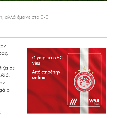
 αλλά έμεινε στο 0-0.
τον
δας.
ζει σε
εξιά,
τον
ξιά ο
ε