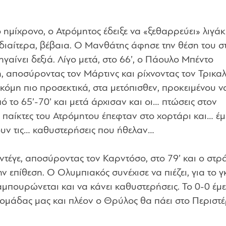
ημίχρονο, ο Ατρόμητος έδειξε να «ξεθαρρεύει» λιγάκι
 ιδιαίτερα, βέβαια. Ο Μανθάτης άφησε την θέση του σ
ηγαίνει δεξιά. Λίγο μετά, στο 66’, ο Πάουλο Μπέντο
, αποσύροντας τον Μάρτινς και ρίχνοντας τον Τρικαλ
κόμη πιο προσεκτικά, στα μετόπισθεν, προκειμένου ν
ό το 65’-70’ και μετά άρχισαν και οι… πτώσεις στον
ι παίκτες του Ατρόμητου έπεφταν στο χορτάρι και… έ
νουν τις… καθυστερήσεις που ήθελαν…
ντέγε, αποσύροντας τον Καρντόσο, στο 79’ και ο στρ
 επίθεση. Ο Ολυμπιακός συνέχισε να πιέζει, για το γ
αμπουρώνεται και να κάνει καθυστερήσεις. Το 0-0 έμε
ης ομάδας μας και πλέον ο Θρύλος θα πάει στο Περιστέ