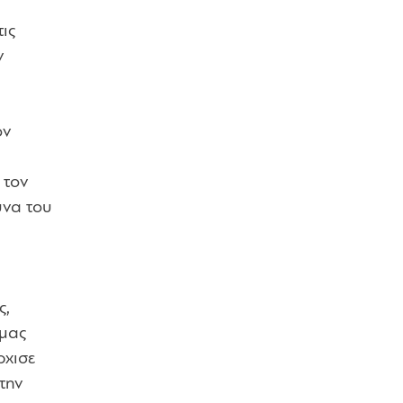
ις
ν
ον
 τον
υνα του
ς,
 μας
ρχισε
την