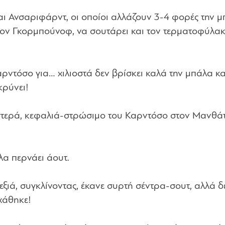
ι Ανσαριφάρντ, οι οποίοι αλλάζουν 3-4 φορές την μ
 τον Γκορμπούνοφ, να σουτάρει και τον τερματοφύλα
ρντόσο για… χιλιοστά δεν βρίσκει καλά την μπάλα κα
ρύνει!
στερά, κεφαλιά-στρώσιμο του Καρντόσο στον Μανθάτ
λα περνάει άουτ.
ιά, συγκλίνοντας, έκανε συρτή σέντρα-σουτ, αλλά δ
χάθηκε!