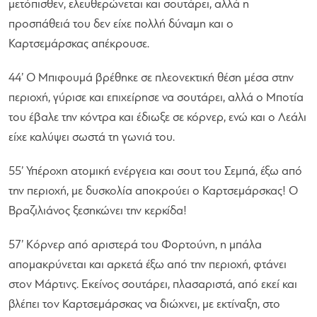
μετόπισθεν, ελευθερώνεται και σουτάρει, αλλά η
προσπάθειά του δεν είχε πολλή δύναμη και ο
Καρτσεμάρσκας απέκρουσε.
44’ Ο Μπιφουμά βρέθηκε σε πλεονεκτική θέση μέσα στην
περιοχή, γύρισε και επιχείρησε να σουτάρει, αλλά ο Μποτία
του έβαλε την κόντρα και έδιωξε σε κόρνερ, ενώ και ο Λεάλι
είχε καλύψει σωστά τη γωνιά του.
55’ Υπέροχη ατομική ενέργεια και σουτ του Σεμπά, έξω από
την περιοχή, με δυσκολία αποκρούει ο Καρτσεμάρσκας! Ο
Βραζιλιάνος ξεσηκώνει την κερκίδα!
57’ Κόρνερ από αριστερά του Φορτούνη, η μπάλα
απομακρύνεται και αρκετά έξω από την περιοχή, φτάνει
στον Μάρτινς. Εκείνος σουτάρει, πλασαριστά, από εκεί και
βλέπει τον Καρτσεμάρσκας να διώχνει, με εκτίναξη, στο