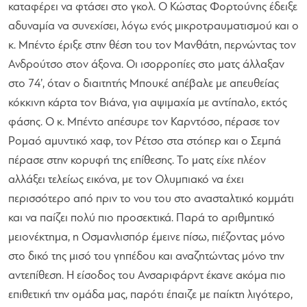
καταφέρει να φτάσει στο γκολ. Ο Κώστας Φορτούνης έδειξε
αδυναμία να συνεχίσει, λόγω ενός μικροτραυματισμού και ο
κ. Μπέντο έριξε στην θέση του τον Μανθάτη, περνώντας τον
Ανδρούτσο στον άξονα. Οι ισορροπίες στο ματς άλλαξαν
στο 74’, όταν ο διαιτητής Μπουκέ απέβαλε με απευθείας
κόκκινη κάρτα τον Βιάνα, για αψιμαχία με αντίπαλο, εκτός
φάσης. Ο κ. Μπέντο απέσυρε τον Καρντόσο, πέρασε τον
Ρομαό αμυντικό χαφ, τον Ρέτσο στα στόπερ και ο Σεμπά
πέρασε στην κορυφή της επίθεσης. Το ματς είχε πλέον
αλλάξει τελείως εικόνα, με τον Ολυμπιακό να έχει
περισσότερο από πριν το νου του στο ανασταλτικό κομμάτι
και να παίζει πολύ πιο προσεκτικά. Παρά το αριθμητικό
μειονέκτημα, η Οσμανλισπόρ έμεινε πίσω, πιέζοντας μόνο
στο δικό της μισό του γηπέδου και αναζητώντας μόνο την
αντεπίθεση. Η είσοδος του Ανσαριφάρντ έκανε ακόμα πιο
επιθετική την ομάδα μας, παρότι έπαιζε με παίκτη λιγότερο,