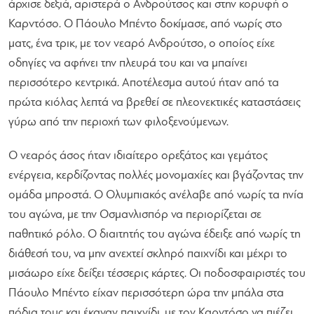
άρχισε δεξιά, αριστερά ο Ανδρούτσος και στην κορυφή ο
Καρντόσο. Ο Πάουλο Μπέντο δοκίμασε, από νωρίς στο
ματς, ένα τρικ, με τον νεαρό Ανδρούτσο, ο οποίος είχε
οδηγίες να αφήνει την πλευρά του και να μπαίνει
περισσότερο κεντρικά. Αποτέλεσμα αυτού ήταν από τα
πρώτα κιόλας λεπτά να βρεθεί σε πλεονεκτικές καταστάσεις
γύρω από την περιοχή των φιλοξενούμενων.
Ο νεαρός άσος ήταν ιδιαίτερο ορεξάτος και γεμάτος
ενέργεια, κερδίζοντας πολλές μονομαχίες και βγάζοντας την
ομάδα μπροστά. Ο Ολυμπιακός ανέλαβε από νωρίς τα ηνία
του αγώνα, με την Οσμανλισπόρ να περιορίζεται σε
παθητικό ρόλο. Ο διαιτητής του αγώνα έδειξε από νωρίς τη
διάθεσή του, να μην ανεχτεί σκληρό παιχνίδι και μέχρι το
μισάωρο είχε δείξει τέσσερις κάρτες. Οι ποδοσφαιριστές του
Πάουλο Μπέντο είχαν περισσότερη ώρα την μπάλα στα
πόδια τους και έκαναν παιχνίδι, με τον Καρντόσο να πιέζει