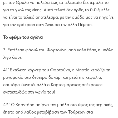
με τον Θρύλο να παλεύει έως το τελευταίο δευτερόλεπτο
για το γκολ της νίκης! Αυτό τελικά δεν ήρθε, το 0-0 έμελλε
να είναι το τελικό αποτέλεσμα, με την ομάδα μας να πηγαίνει
για την πρόκριση στην Άγκυρα την άλλη Πέμπτη.
Το «φιλμ» του αγώνα
3’ Εκτέλεση φάουλ του Φορτούνη, από καλή θέση, η μπάλα
λίγο άουτ.
41’ Εκτέλεση κόρνερ του Φορτούνη, ο Μποτία κερδίζει τη
μονομαχία στο δεύτερο δοκάρι και μετά την κεφαλιά,
σουτάρει δυνατά, αλλά ο Καρτσεμάρσκας απέκρουσε
ενστικτωδώς στη γωνία του!
42΄ Ο Καρντόσο παίρνει την μπάλα στο ύψος της περιοχής,
έπειτα από λάθος μεταβίβαση των Τούρκων στα