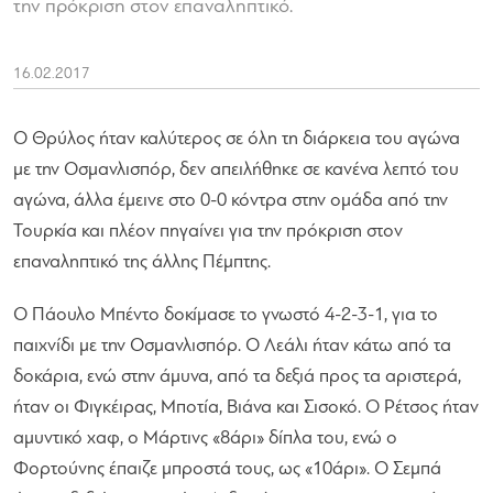
την πρόκριση στον επαναληπτικό.
16.02.2017
Ο Θρύλος ήταν καλύτερος σε όλη τη διάρκεια του αγώνα
με την Οσμανλισπόρ, δεν απειλήθηκε σε κανένα λεπτό του
αγώνα, άλλα έμεινε στο 0-0 κόντρα στην ομάδα από την
Τουρκία και πλέον πηγαίνει για την πρόκριση στον
επαναληπτικό της άλλης Πέμπτης.
Ο Πάουλο Μπέντο δοκίμασε το γνωστό 4-2-3-1, για το
παιχνίδι με την Οσμανλισπόρ. Ο Λεάλι ήταν κάτω από τα
δοκάρια, ενώ στην άμυνα, από τα δεξιά προς τα αριστερά,
ήταν οι Φιγκέιρας, Μποτία, Βιάνα και Σισοκό. Ο Ρέτσος ήταν
αμυντικό χαφ, ο Μάρτινς «8άρι» δίπλα του, ενώ ο
Φορτούνης έπαιζε μπροστά τους, ως «10άρι». Ο Σεμπά