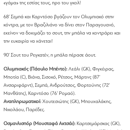
«γάμα» της εστίας τους, προ του γκολ!
68’ Σεμπά και Καρντόσο βγάζουν τον Ολυμπιακό στην
κόντρα, με τον Βραζιλιάνο να δίνει στον Παραγουανό,
εκείνον να δοκιμάζει το σουτ, την μπάλα να κοντράρει και
την ευκαιρία να χάνεται!
90’ Σουτ του Ρεγκατέν, η μπάλα πέρασε άουτ.
Ολυμπιακός (Πάουλο Μπέντο):
Λεάλι (GK), Φιγκέιρας,
Μποτία (C), Βιάνα, Σισοκό, Ρέτσος, Μάρτινς (87’
Ανσαριφάρντ), Σεμπά, Ανδρούτσος, Φορτούνης (72’
Μανθάτης), Καρντόσο (76’ Ρομαό).
Αναπληρωματικοί:
Χουτεσιώτης (GK), Μπουχαλάκης,
Νικολάου, Παρέδες.
Οσμανλισπόρ (Μουσταφά Ακτσάι):
Καρτσεμάρσκας (GK),