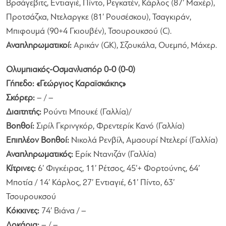
Βρσάγεβιτς, Εντιαγιέ, Πίντο, Ρεγκατέν, Κάρλος (87’ Μαχέρ),
Προτσάζκα, Ντελαργκε (81’ Ρουσέσκου), Τσαγκιράν,
Μπιφουμά (90+4 Γκιουβέν), Τσουρουκσού (C).
Αναπληρωματικοί:
Αρικάν (GK), Σζουκάλα, Ουεμπό, Μάχερ.
Ολυμπιακός-Οσμανλισπόρ 0-0 (0-0)
Γήπεδο: «Γεώργιος Καραϊσκάκης»
Σκόρερ:
– / –
Διαιτητής:
Ρούντι Μπουκέ (Γαλλία)/
Βοηθοί:
Σιρίλ Γκρινγκόρ, Φρεντερίκ Κανό (Γαλλία)
Επιπλέον Βοηθοί:
Νικολά Ρενβίλ, Αμαουρί Ντελερί (Γαλλία)
Αναπληρωματικός:
Ερίκ Ντανιζάν (Γαλλία)
Κίτρινες:
6’ Φιγκέιρας, 11’ Ρέτσος, 45’+ Φορτούνης, 64’
Μποτία / 14’ Κάρλος, 27’ Εντιαγιέ, 61’ Πίντο, 63’
Τσουρουκσού
Κόκκινες:
74’ Βιάνα / –
Δοκάρια:
– / –