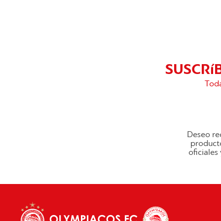
SUSCRí
Toda
Deseo rec
producto
oficiale