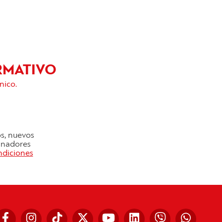
RMATIVO
nico.
os, nuevos
cinadores
ndiciones