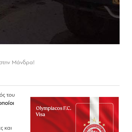
 στην Μάνδρα!
ός του
οποίοι
ς και