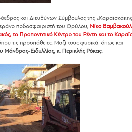
Πρόεδρος και Διευθύνων Σύμβουλος της «Καραϊσκάκης
ετεράνο ποδοσφαιριστή του Θρύλου,
Νίκο Βαμβακού
κός, το Προπονητικό Κέντρο του Ρέντη και το Καραϊ
που τις προσπάθειες. Μαζί τους φυσικά, όπως και
 Μάνδρας-Ειδυλλίας, κ. Περικλής Ρόκας.