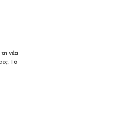
 τη νέα
ες. Τ
ο