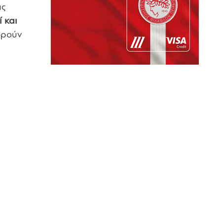
ας
ί και
ορούν