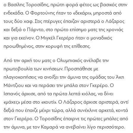
ο Βασίλης Τοροσίδης, πρώτη φορά φέτος ως βασικός στην
ενδεκάδα. Ο Φορτούνης ήταν το «δεκάρι», μπροστά από
τους δύο χαφ. Στις πτέρυγες έπαιζαν αριστερά ο Λάζαρος
και δεξιά ο Πάρντο, στο πρώτο επίσημο ματς της χρονιάς
και για εκείνον. Ο Μιγκέλ Γκερέρο ήταν ο μοναδικός
προωθημένος, στην κορυφή της επίθεσης.
Από την αρχή του ματς ο Ολυμπιακός ανέλαβε την
πρωτοβουλία των κινήσεων. Προσπάθησε με
πλαγιοκοπήσεις να ανοίξει την άμυνα της ομάδας του Άκη
Μάντζιου και να περάσει την μπάλα στον Γκερέρο. Ο
Ισπανός άρχισε, από τα πρώτα λεπτά κιόλας, να δίνει
«μάχες» μέσα στο «κουτί». Ο Λάζαρος άρχισε αριστερά, αντί
δεξιά που έπαιζε μέχρι τώρα, αλλά συνέκλινε αρκετά, κοντά
στον Γκερέρο. Ο Τοροσίδης έπαιρνε τις πρώτες μπάλες από
την άμυνα, με τον Καμαρά να ανεβαίνει λίγο περισσότερο.