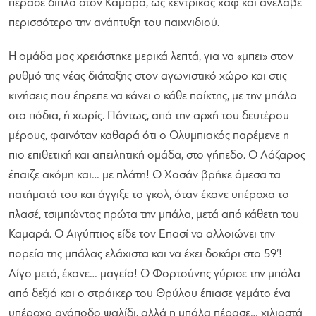
πέρασε δίπλα στον Καμαρά, ως κεντρικός χαφ και ανέλαβε
περισσότερο την ανάπτυξη του παιχνιδιού.
Η ομάδα μας χρειάστηκε μερικά λεπτά, για να «μπει» στον
ρυθμό της νέας διάταξης στον αγωνιστικό χώρο και στις
κινήσεις που έπρεπε να κάνει ο κάθε παίκτης, με την μπάλα
στα πόδια, ή χωρίς. Πάντως, από την αρχή του δευτέρου
μέρους, φαινόταν καθαρά ότι ο Ολυμπιακός παρέμενε η
πιο επιθετική και απειλητική ομάδα, στο γήπεδο. Ο Λάζαρος
έπαιζε ακόμη και… με πλάτη! Ο Χασάν βρήκε άμεσα τα
πατήματά του και άγγιξε το γκολ, όταν έκανε υπέροχα το
πλασέ, τσιμπώντας πρώτα την μπάλα, μετά από κάθετη του
Καμαρά. Ο Αιγύπτιος είδε τον Επασί να αλλοιώνει την
πορεία της μπάλας ελάχιστα και να έχει δοκάρι στο 59’!
Λίγο μετά, έκανε… μαγεία! Ο Φορτούνης γύρισε την μπάλα
από δεξιά και ο στράικερ του Θρύλου έπιασε γεμάτο ένα
υπέροχο ανάποδο ψαλίδι, αλλά η μπάλα πέρασε… χιλιοστά