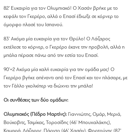
82’ Ευκαιρία για τον Ολυμπιακό! Ο Χασάν βρήκε με το
κεφάλι τον Γκερέρο, αλλά ο Επασί έδιωξε σε κόρνερ το
όμορφο πλασέ του Ισπανού.
83’ Ακόμα μία ευκαιρία για τον Θρύλο! Ο Λάζαρος
εκτέλεσε το κόρνερ, ο Γκερέρο έκανε την προβολή, αλλά η
μπάλα πέρασε πάνω από την εστία του Επασί.
90’+2 Ακόμα μία καλή ευκαιρία για την ομάδα μας! Ο
Γκερέρο βγήκε απέναντι από τον Επασί και τον πλάσαρε, με
τον Γάλλο γκολκίπερ να διώχνει την μπάλα!
Οι συνθέσεις των δύο ομάδων:
Ολυμπιακός (Πέδρο Μαρτίνς):
Γιαννιώτης, Ομάρ, Μεριά,
Βούκοβιτς, Τσιμίκας, Τοροσίδης (46’ Μπουχαλάκης),
Καμαρά, Λάζαρος, Πάρντο (46’ Χασάν), Φορτούνης (87’