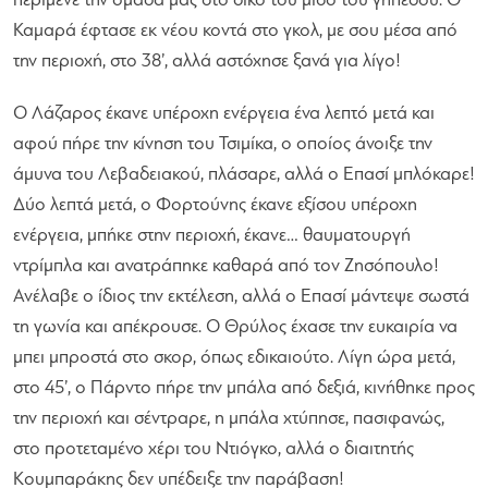
περίμενε την ομάδα μας στο δικό του μισό του γηπέδου. Ο
Καμαρά έφτασε εκ νέου κοντά στο γκολ, με σου μέσα από
την περιοχή, στο 38’, αλλά αστόχησε ξανά για λίγο!
Ο Λάζαρος έκανε υπέροχη ενέργεια ένα λεπτό μετά και
αφού πήρε την κίνηση του Τσιμίκα, ο οποίος άνοιξε την
άμυνα του Λεβαδειακού, πλάσαρε, αλλά ο Επασί μπλόκαρε!
Δύο λεπτά μετά, ο Φορτούνης έκανε εξίσου υπέροχη
ενέργεια, μπήκε στην περιοχή, έκανε… θαυματουργή
ντρίμπλα και ανατράπηκε καθαρά από τον Ζησόπουλο!
Ανέλαβε ο ίδιος την εκτέλεση, αλλά ο Επασί μάντεψε σωστά
τη γωνία και απέκρουσε. Ο Θρύλος έχασε την ευκαιρία να
μπει μπροστά στο σκορ, όπως εδικαιούτο. Λίγη ώρα μετά,
στο 45’, ο Πάρντο πήρε την μπάλα από δεξιά, κινήθηκε προς
την περιοχή και σέντραρε, η μπάλα χτύπησε, πασιφανώς,
στο προτεταμένο χέρι του Ντιόγκο, αλλά ο διαιτητής
Κουμπαράκης δεν υπέδειξε την παράβαση!