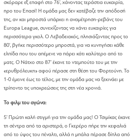
σκόραρε εξ επαφή στο 76’, χάνοντας τεράστια ευκαιρία,
προ του Επασί! Η ομάδα μας δεν κατέβαζε την απόδοσή
της, αν και μπροστά υπάρχει η αναμέτρηση-ρεβάνς του
Europa League, συνεχίζοντας να χάνει ευκαιρίες για
περισσότερα γκολ. Ο Λεβαδειακός, πλησιάζοντας προς το
80’, βγήκε περισσότερο μπροστά, για να κυνηγήσει κάθε
ελπίδα που του απέμενε να πάρει κάτι καλύτερο από το
ματς. Ο Νάτχο στο 87’ έκανε το ντεμπούτο του με την
«ερυθρόλευκη» αφού πέρασε στη θέση του Φορτούνη. Το
1-0 έμεινε έως το τέλος, με την ομάδα μας να ξεκινάει με
τρίποντο τις υποχρεώσεις της στη νέα χρονιά.
Το φιλμ του αγώνα:
5’ Πρώτη καλή στιγμή για την ομάδα μας! Ο Τσιμίκας έκανε
τη σέντρα από τα αριστερά, ο Γκερέρο πήρε την κεφαλιά
από το ύψος του πέναλτι, αλλά η μπάλα πέρασε δίπλα από