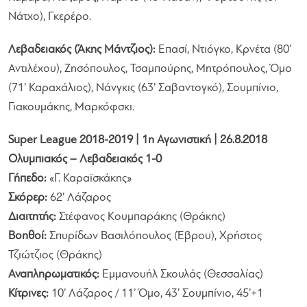
Νάτχο), Γκερέρο.
Λεβαδειακός (Άκης Μάντζιος):
Επασί, Ντιόγκο, Κρνέτα (80’
Αντιλέχου), Ζησόπουλος, Τσαμπούρης, Μητρόπουλος, Όμο
(71’ Καραχάλιος), Νάνγκις (63’ Σαβαντογκό), Σουμπίνιο,
Γιακουμάκης, Μαρκόφσκι.
Super League 2018-2019 | 1η Αγωνιστική | 26.8.2018
Ολυμπιακός – Λεβαδειακός 1-0
Γήπεδο:
«Γ. Καραϊσκάκης»
Σκόρερ:
62’ Λάζαρος
Διαιτητής:
Στέφανος Κουμπαράκης (Θράκης)
Βοηθοί:
Σπυρίδων Βασιλόπουλος (Έβρου), Χρήστος
Τζιώτζιος (Θράκης)
Αναπληρωματικός:
Εμμανουήλ Σκουλάς (Θεσσαλίας)
Κίτρινες:
10’ Λάζαρος / 11’ Όμο, 43’ Σουμπίνιο, 45’+1