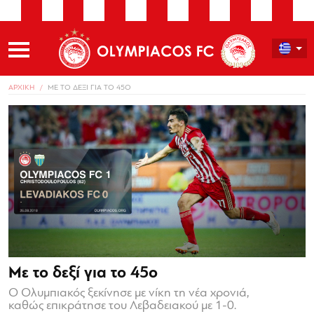
ΑΡΧΙΚΗ
ΜΕ ΤΟ ΔΕΞΙ ΓΙΑ ΤΟ 45Ο
Με το δεξί για το 45ο
Ο Ολυμπιακός ξεκίνησε με νίκη τη νέα χρονιά,
καθώς επικράτησε του Λεβαδειακού με 1-0.