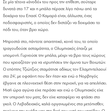
Σε μία τέτοια «άνοδό» του προς την επίθεση, σούταρε
δυνατά στο 17’ και η μπάλα πέρασε λίγο πάνω από τα
δοκάρια του Επασί. Ο Καμαρά είναι, άλλωστε, ένας
ποδοσφαιριστής, ο οποίος δεν διστάζει να δοκιμάσει το
πόδι του, όταν βρει χώρο.
Μπροστά στο, πάντοτε απαιτητικό, κοινό του, το οποίο
τραγουδούσε ασταμάτητα, ο Ολυμπιακός έπαιζε με
υπομονή. Γυρνούσε την μπάλα, μέχρι να βρει τους χώρους
που χρειαζόταν για να «τρυπήσει» την άμυνα των Βοιωτών.
Ο επόπτης Τζιώτζιος σταμάτησε αδίκως τον Ελαμπντελαουί
στο 24’, με οφσάιντ που δεν ήταν και ενώ ο Νορβηγός
έβγαινε σε πλεονεκτική θέση στην περιοχή, για να απειλήσει.
Μισή ώρα αγώνα είχε περάσει και ενώ ο Ολυμπιακός είχε
την υπεροχή του ματς, δεν είχε καταφέρει να φτάσει στο
γκολ. Ο Λεβαδειακός, καλά οργανωμένος στα μετόπισθεν,