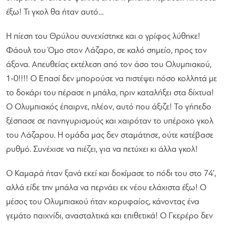
έξω! Τι γκολ θα ήταν αυτό…
Η πίεση του Θρύλου συνεχίστηκε και ο γρίφος λύθηκε!
Φάουλ του Όμο στον Λάζαρο, σε καλό σημείο, προς τον
άξονα. Απευθείας εκτέλεση από τον άσο του Ολυμπιακού,
1-0!!!! Ο Επασί δεν μπορούσε να πιστέψει πόσο κολλητά με
το δοκάρι του πέρασε η μπάλα, πριν καταλήξει στα δίχτυα!
Ο Ολυμπιακός έπαιρνε, πλέον, αυτό που άξιζε! Το γήπεδο
ξέσπασε σε πανηγυρισμούς και χαιρόταν το υπέροχο γκολ
του Λάζαρου. Η ομάδα μας δεν σταμάτησε, ούτε κατέβασε
ρυθμό. Συνέχισε να πιέζει, για να πετύχει κι άλλα γκολ!
Ο Καμαρά ήταν ξανά εκεί και δοκίμασε το πόδι του στο 74’,
αλλά είδε την μπάλα να περνάει εκ νέου ελάχιστα έξω! Ο
μέσος του Ολυμπιακού ήταν κορυφαίος, κάνοντας ένα
γεμάτο παιχνίδι, ανασταλτικά και επιθετικά! Ο Γκερέρο δεν