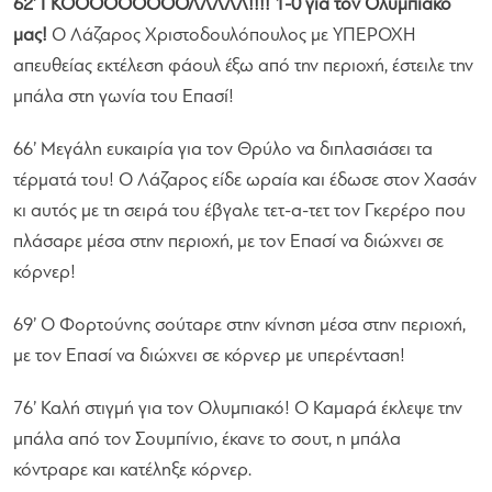
62’ ΓΚΟΟΟΟΟΟΟΟΟΛΛΛΛΛ!!!! 1-0 για τον Ολυμπιακό
μας!
Ο Λάζαρος Χριστοδουλόπουλος με ΥΠΕΡΟΧΗ
απευθείας εκτέλεση φάουλ έξω από την περιοχή, έστειλε την
μπάλα στη γωνία του Επασί!
66’ Μεγάλη ευκαιρία για τον Θρύλο να διπλασιάσει τα
τέρματά του! Ο Λάζαρος είδε ωραία και έδωσε στον Χασάν
κι αυτός με τη σειρά του έβγαλε τετ-α-τετ τον Γκερέρο που
πλάσαρε μέσα στην περιοχή, με τον Επασί να διώχνει σε
κόρνερ!
69’ Ο Φορτούνης σούταρε στην κίνηση μέσα στην περιοχή,
με τον Επασί να διώχνει σε κόρνερ με υπερένταση!
76’ Καλή στιγμή για τον Ολυμπιακό! Ο Καμαρά έκλεψε την
μπάλα από τον Σουμπίνιο, έκανε το σουτ, η μπάλα
κόντραρε και κατέληξε κόρνερ.